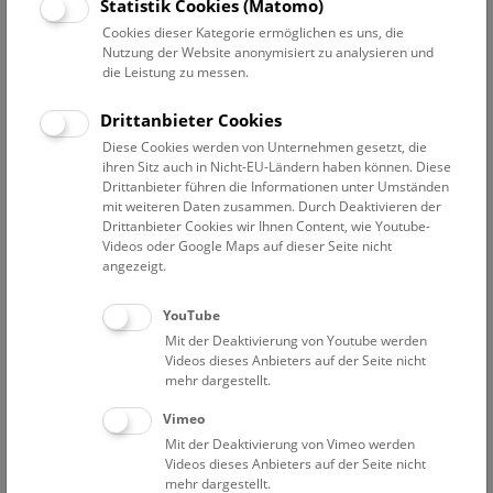
Datum auswählen
Statistik Cookies (Matomo)
Cookies dieser Kategorie ermöglichen es uns, die
Nutzung der Website anonymisiert zu analysieren und
Erweiterte Suche
die Leistung zu messen.
Filter zurücksetzen
Drittanbieter Cookies
Diese Cookies werden von Unternehmen gesetzt, die
14. Dezember 2019
ihren Sitz auch in Nicht-EU-Ländern haben können. Diese
Drittanbieter führen die Informationen unter Umständen
mit weiteren Daten zusammen. Durch Deaktivieren der
Drittanbieter Cookies wir Ihnen Content, wie Youtube-
Bisher keine Ergebnisse. Dienstags ist das NHM Wien
Videos oder Google Maps auf dieser Seite nicht
in der Regel geschlossen. Ausnahmen finden sie
hier
.
angezeigt.
YouTube
Mit der Deaktivierung von Youtube werden
Videos dieses Anbieters auf der Seite nicht
mehr dargestellt.
Eine Nacht im Museum
Vimeo
Mit der Deaktivierung von Vimeo werden
Videos dieses Anbieters auf der Seite nicht
mehr dargestellt.