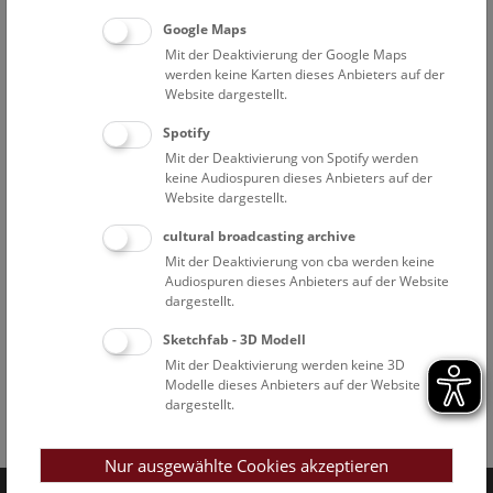
Google Maps
Mit der Deaktivierung der Google Maps
werden keine Karten dieses Anbieters auf der
Website dargestellt.
Spotify
Mit der Deaktivierung von Spotify werden
keine Audiospuren dieses Anbieters auf der
Website dargestellt.
cultural broadcasting archive
Mit der Deaktivierung von cba werden keine
Audiospuren dieses Anbieters auf der Website
dargestellt.
Sketchfab - 3D Modell
Mit der Deaktivierung werden keine 3D
Modelle dieses Anbieters auf der Website
dargestellt.
Facebook
Bluesky
Instagram
Youtube
LinkedIn
Google Art
Follow us on
Nur ausgewählte Cookies akzeptieren