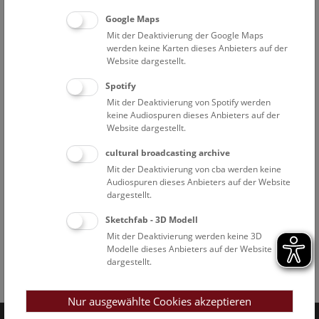
Google Maps
Mit der Deaktivierung der Google Maps
werden keine Karten dieses Anbieters auf der
Website dargestellt.
Spotify
Mit der Deaktivierung von Spotify werden
keine Audiospuren dieses Anbieters auf der
Website dargestellt.
cultural broadcasting archive
Mit der Deaktivierung von cba werden keine
Audiospuren dieses Anbieters auf der Website
dargestellt.
Sketchfab - 3D Modell
Mit der Deaktivierung werden keine 3D
Modelle dieses Anbieters auf der Website
dargestellt.
Facebook
Bluesky
Instagram
Youtube
LinkedIn
Google Art
Follow us on
Nur ausgewählte Cookies akzeptieren