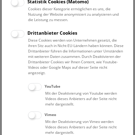
Datum auswählen
Statistik Cookies (Matomo)
Cookies dieser Kategorie ermöglichen es uns, die
Nutzung der Website anonymisiert zu analysieren und
Erweiterte Suche
die Leistung zu messen.
Filter zurücksetzen
Drittanbieter Cookies
Diese Cookies werden von Unternehmen gesetzt, die
4. Juni 2023
ihren Sitz auch in Nicht-EU-Ländern haben können. Diese
Drittanbieter führen die Informationen unter Umständen
mit weiteren Daten zusammen. Durch Deaktivieren der
Drittanbieter Cookies wir Ihnen Content, wie Youtube-
Bisher keine Ergebnisse. Dienstags ist das NHM Wien
Videos oder Google Maps auf dieser Seite nicht
in der Regel geschlossen. Ausnahmen finden sie
hier
.
angezeigt.
YouTube
Mit der Deaktivierung von Youtube werden
Videos dieses Anbieters auf der Seite nicht
mehr dargestellt.
Eine Nacht im Museum
Vimeo
Mit der Deaktivierung von Vimeo werden
Videos dieses Anbieters auf der Seite nicht
mehr dargestellt.