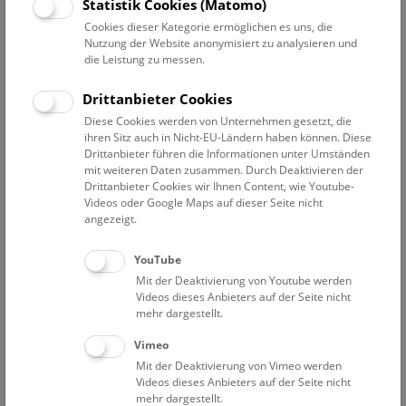
Datum auswählen
Statistik Cookies (Matomo)
Cookies dieser Kategorie ermöglichen es uns, die
Nutzung der Website anonymisiert zu analysieren und
Erweiterte Suche
die Leistung zu messen.
Filter zurücksetzen
Drittanbieter Cookies
Diese Cookies werden von Unternehmen gesetzt, die
1. September 2021
ihren Sitz auch in Nicht-EU-Ländern haben können. Diese
Drittanbieter führen die Informationen unter Umständen
mit weiteren Daten zusammen. Durch Deaktivieren der
Drittanbieter Cookies wir Ihnen Content, wie Youtube-
Bisher keine Ergebnisse. Dienstags ist das NHM Wien
Videos oder Google Maps auf dieser Seite nicht
in der Regel geschlossen. Ausnahmen finden sie
hier
.
angezeigt.
YouTube
Mit der Deaktivierung von Youtube werden
Videos dieses Anbieters auf der Seite nicht
mehr dargestellt.
Eine Nacht im Museum
Vimeo
Mit der Deaktivierung von Vimeo werden
Videos dieses Anbieters auf der Seite nicht
mehr dargestellt.