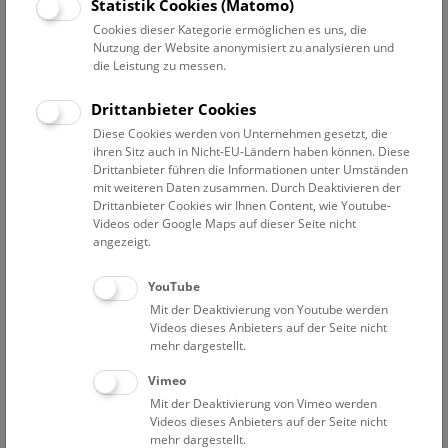
Datum auswählen
Statistik Cookies (Matomo)
Cookies dieser Kategorie ermöglichen es uns, die
Nutzung der Website anonymisiert zu analysieren und
Erweiterte Suche
die Leistung zu messen.
Filter zurücksetzen
Drittanbieter Cookies
Diese Cookies werden von Unternehmen gesetzt, die
25. September 2023
ihren Sitz auch in Nicht-EU-Ländern haben können. Diese
Drittanbieter führen die Informationen unter Umständen
mit weiteren Daten zusammen. Durch Deaktivieren der
Drittanbieter Cookies wir Ihnen Content, wie Youtube-
Bisher keine Ergebnisse. Dienstags ist das NHM Wien
Videos oder Google Maps auf dieser Seite nicht
in der Regel geschlossen. Ausnahmen finden sie
hier
.
angezeigt.
YouTube
Mit der Deaktivierung von Youtube werden
Videos dieses Anbieters auf der Seite nicht
mehr dargestellt.
Eine Nacht im Museum
Vimeo
Mit der Deaktivierung von Vimeo werden
Videos dieses Anbieters auf der Seite nicht
mehr dargestellt.