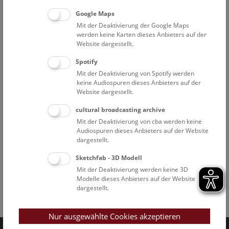
Google Maps
Mit der Deaktivierung der Google Maps
werden keine Karten dieses Anbieters auf der
Website dargestellt.
Spotify
Mit der Deaktivierung von Spotify werden
keine Audiospuren dieses Anbieters auf der
Website dargestellt.
cultural broadcasting archive
Mit der Deaktivierung von cba werden keine
Audiospuren dieses Anbieters auf der Website
dargestellt.
Sketchfab - 3D Modell
Mit der Deaktivierung werden keine 3D
Modelle dieses Anbieters auf der Website
dargestellt.
Facebook
Bluesky
Instagram
Youtube
LinkedIn
Google Art
Follow us on
Nur ausgewählte Cookies akzeptieren