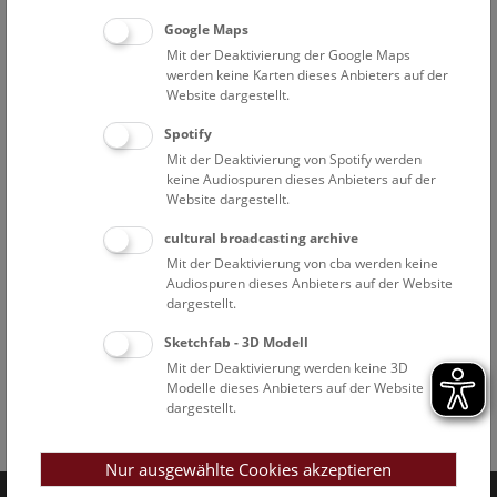
Google Maps
Mit der Deaktivierung der Google Maps
werden keine Karten dieses Anbieters auf der
Website dargestellt.
Spotify
Mit der Deaktivierung von Spotify werden
keine Audiospuren dieses Anbieters auf der
Website dargestellt.
cultural broadcasting archive
Mit der Deaktivierung von cba werden keine
Audiospuren dieses Anbieters auf der Website
dargestellt.
Sketchfab - 3D Modell
Mit der Deaktivierung werden keine 3D
Modelle dieses Anbieters auf der Website
dargestellt.
Facebook
Bluesky
Instagram
Youtube
LinkedIn
Google Art
Follow us on
Nur ausgewählte Cookies akzeptieren