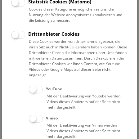
Datum auswählen
Statistik Cookies (Matomo)
Cookies dieser Kategorie ermöglichen es uns, die
Nutzung der Website anonymisiert zu analysieren und
Erweiterte Suche
die Leistung zu messen.
Filter zurücksetzen
Drittanbieter Cookies
Diese Cookies werden von Unternehmen gesetzt, die
13. Dezember 2019
ihren Sitz auch in Nicht-EU-Ländern haben können. Diese
Drittanbieter führen die Informationen unter Umständen
mit weiteren Daten zusammen. Durch Deaktivieren der
Drittanbieter Cookies wir Ihnen Content, wie Youtube-
Bisher keine Ergebnisse. Dienstags ist das NHM Wien
Videos oder Google Maps auf dieser Seite nicht
in der Regel geschlossen. Ausnahmen finden sie
hier
.
angezeigt.
YouTube
Mit der Deaktivierung von Youtube werden
Videos dieses Anbieters auf der Seite nicht
mehr dargestellt.
Eine Nacht im Museum
Vimeo
Mit der Deaktivierung von Vimeo werden
Videos dieses Anbieters auf der Seite nicht
mehr dargestellt.