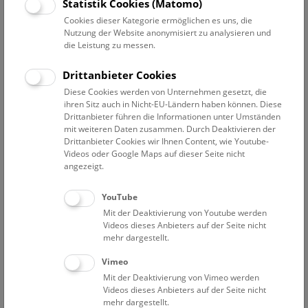
Datum auswählen
Statistik Cookies (Matomo)
Cookies dieser Kategorie ermöglichen es uns, die
Nutzung der Website anonymisiert zu analysieren und
Erweiterte Suche
die Leistung zu messen.
Filter zurücksetzen
Drittanbieter Cookies
Diese Cookies werden von Unternehmen gesetzt, die
15. Dezember 2019
ihren Sitz auch in Nicht-EU-Ländern haben können. Diese
Drittanbieter führen die Informationen unter Umständen
mit weiteren Daten zusammen. Durch Deaktivieren der
Drittanbieter Cookies wir Ihnen Content, wie Youtube-
Bisher keine Ergebnisse. Dienstags ist das NHM Wien
Videos oder Google Maps auf dieser Seite nicht
in der Regel geschlossen. Ausnahmen finden sie
hier
.
angezeigt.
YouTube
Mit der Deaktivierung von Youtube werden
Videos dieses Anbieters auf der Seite nicht
mehr dargestellt.
Eine Nacht im Museum
Vimeo
Mit der Deaktivierung von Vimeo werden
Videos dieses Anbieters auf der Seite nicht
mehr dargestellt.