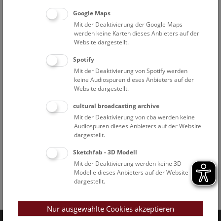
Google Maps
Mit der Deaktivierung der Google Maps
werden keine Karten dieses Anbieters auf der
Website dargestellt.
Spotify
Mit der Deaktivierung von Spotify werden
keine Audiospuren dieses Anbieters auf der
Website dargestellt.
cultural broadcasting archive
Mit der Deaktivierung von cba werden keine
Audiospuren dieses Anbieters auf der Website
dargestellt.
Sketchfab - 3D Modell
Mit der Deaktivierung werden keine 3D
Modelle dieses Anbieters auf der Website
dargestellt.
Facebook
Bluesky
Instagram
Youtube
LinkedIn
Google Art
Follow us on
Nur ausgewählte Cookies akzeptieren