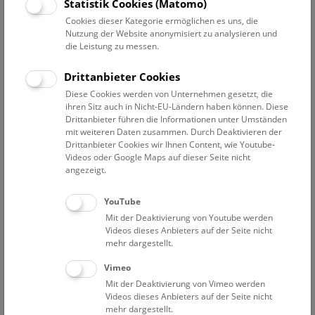
Datum auswählen
Statistik Cookies (Matomo)
Cookies dieser Kategorie ermöglichen es uns, die
Nutzung der Website anonymisiert zu analysieren und
Erweiterte Suche
die Leistung zu messen.
Filter zurücksetzen
Drittanbieter Cookies
Diese Cookies werden von Unternehmen gesetzt, die
29. Juni 2022
ihren Sitz auch in Nicht-EU-Ländern haben können. Diese
Drittanbieter führen die Informationen unter Umständen
mit weiteren Daten zusammen. Durch Deaktivieren der
Drittanbieter Cookies wir Ihnen Content, wie Youtube-
Bisher keine Ergebnisse. Dienstags ist das NHM Wien
Videos oder Google Maps auf dieser Seite nicht
in der Regel geschlossen. Ausnahmen finden sie
hier
.
angezeigt.
YouTube
Mit der Deaktivierung von Youtube werden
Videos dieses Anbieters auf der Seite nicht
mehr dargestellt.
Eine Nacht im Museum
Vimeo
Mit der Deaktivierung von Vimeo werden
Videos dieses Anbieters auf der Seite nicht
mehr dargestellt.