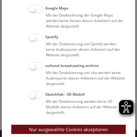
Google Maps
Mit der Deaktivierung der Google Maps
werden keine Karten dieses Anbieters auf der
Website dargestellt.
Spotify
Mit der Deaktivierung von Spotify werden
keine Audiospuren dieses Anbieters auf der
Website dargestellt.
cultural broadcasting archive
Mit der Deaktivierung von cba werden keine
Audiospuren dieses Anbieters auf der Website
dargestellt.
Sketchfab - 3D Modell
Mit der Deaktivierung werden keine 3D
Modelle dieses Anbieters auf der Website
dargestellt.
Facebook
Bluesky
Instagram
Youtube
LinkedIn
Google Art
Follow us on
Nur ausgewählte Cookies akzeptieren