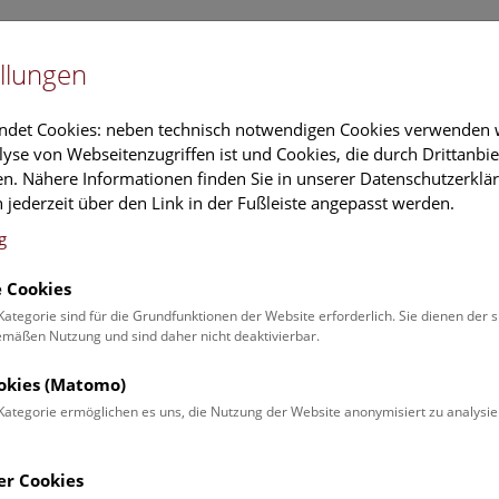
Newslet
llungen
Information
Veranstaltungs
ndet Cookies: neben technisch notwendigen Cookies verwenden w
yse von Webseitenzugriffen ist und Cookies, die durch Drittanbi
n. Nähere Informationen finden Sie in unserer Datenschutzerklär
schung
Führungen & Aktivitäten
Deck 50
 jederzeit über den Link in der Fußleiste angepasst werden.
g
 Cookies
ender
Kategorie sind für die Grundfunktionen der Website erforderlich. Sie dienen der 
äßen Nutzung und sind daher nicht deaktivierbar.
 Schulprogrammen finden Sie
ookies (Matomo)
Kategorie ermöglichen es uns, die Nutzung der Website anonymisiert zu analysie
Veranstaltung für
Angebot
er Cookies
Erwachsene (0)
Führungen & Show