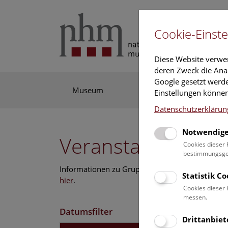
Cookie-Einste
Diese Website verwe
deren Zweck die Anal
Google gesetzt werde
Museum
Ausstellung
For
Einstellungen können
Datenschutzerklärun
Notwendige
Veranstaltungskal
Cookies dieser 
bestimmungsgem
Informationen zu Gruppen,- Kindergarten- und
Statistik C
hier
.
Cookies dieser 
messen.
Datumsfilter
Drittanbiet