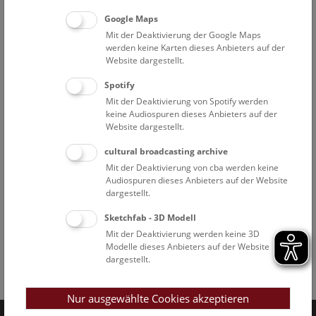
Google Maps
Mit der Deaktivierung der Google Maps
werden keine Karten dieses Anbieters auf der
Website dargestellt.
Spotify
Mit der Deaktivierung von Spotify werden
keine Audiospuren dieses Anbieters auf der
Website dargestellt.
cultural broadcasting archive
Mit der Deaktivierung von cba werden keine
Audiospuren dieses Anbieters auf der Website
dargestellt.
Sketchfab - 3D Modell
Mit der Deaktivierung werden keine 3D
Modelle dieses Anbieters auf der Website
dargestellt.
Facebook
Bluesky
Instagram
Youtube
LinkedIn
Google Art
Follow us on
Nur ausgewählte Cookies akzeptieren