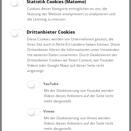
Datum auswählen
Statistik Cookies (Matomo)
Cookies dieser Kategorie ermöglichen es uns, die
Nutzung der Website anonymisiert zu analysieren und
Erweiterte Suche
die Leistung zu messen.
Filter zurücksetzen
Drittanbieter Cookies
Diese Cookies werden von Unternehmen gesetzt, die
26. August 2019
ihren Sitz auch in Nicht-EU-Ländern haben können. Diese
Drittanbieter führen die Informationen unter Umständen
mit weiteren Daten zusammen. Durch Deaktivieren der
Drittanbieter Cookies wir Ihnen Content, wie Youtube-
Bisher keine Ergebnisse. Dienstags ist das NHM Wien
Videos oder Google Maps auf dieser Seite nicht
in der Regel geschlossen. Ausnahmen finden sie
hier
.
angezeigt.
YouTube
Mit der Deaktivierung von Youtube werden
Videos dieses Anbieters auf der Seite nicht
mehr dargestellt.
Eine Nacht im Museum
Vimeo
Mit der Deaktivierung von Vimeo werden
Videos dieses Anbieters auf der Seite nicht
mehr dargestellt.