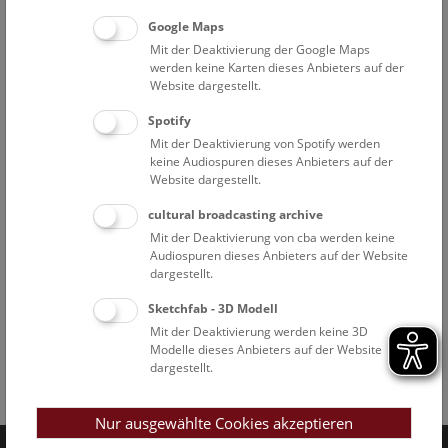
Google Maps
Mit der Deaktivierung der Google Maps
werden keine Karten dieses Anbieters auf der
Website dargestellt.
Spotify
Mit der Deaktivierung von Spotify werden
keine Audiospuren dieses Anbieters auf der
Website dargestellt.
cultural broadcasting archive
Mit der Deaktivierung von cba werden keine
Audiospuren dieses Anbieters auf der Website
dargestellt.
Sketchfab - 3D Modell
Mit der Deaktivierung werden keine 3D
Modelle dieses Anbieters auf der Website
dargestellt.
Facebook
Bluesky
Instagram
Youtube
LinkedIn
Google Art
Follow us on
Nur ausgewählte Cookies akzeptieren