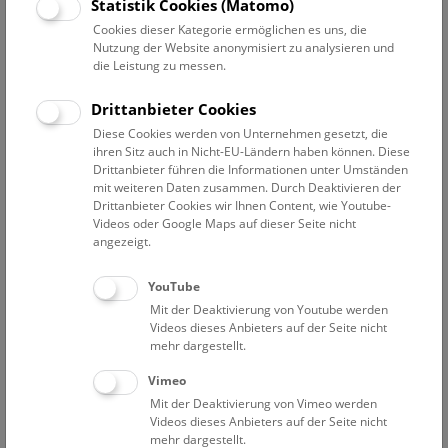
Datum auswählen
Statistik Cookies (Matomo)
Cookies dieser Kategorie ermöglichen es uns, die
Nutzung der Website anonymisiert zu analysieren und
Erweiterte Suche
die Leistung zu messen.
Filter zurücksetzen
Drittanbieter Cookies
Diese Cookies werden von Unternehmen gesetzt, die
1. März 2024
ihren Sitz auch in Nicht-EU-Ländern haben können. Diese
Drittanbieter führen die Informationen unter Umständen
mit weiteren Daten zusammen. Durch Deaktivieren der
Drittanbieter Cookies wir Ihnen Content, wie Youtube-
Bisher keine Ergebnisse. Dienstags ist das NHM Wien
Videos oder Google Maps auf dieser Seite nicht
in der Regel geschlossen. Ausnahmen finden sie
hier
.
angezeigt.
YouTube
Mit der Deaktivierung von Youtube werden
Videos dieses Anbieters auf der Seite nicht
mehr dargestellt.
Eine Nacht im Museum
Vimeo
Mit der Deaktivierung von Vimeo werden
Videos dieses Anbieters auf der Seite nicht
mehr dargestellt.