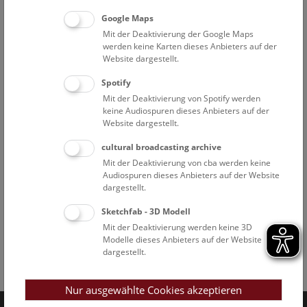
Google Maps
Mit der Deaktivierung der Google Maps
werden keine Karten dieses Anbieters auf der
Website dargestellt.
Spotify
Mit der Deaktivierung von Spotify werden
keine Audiospuren dieses Anbieters auf der
Website dargestellt.
cultural broadcasting archive
Mit der Deaktivierung von cba werden keine
Audiospuren dieses Anbieters auf der Website
dargestellt.
Sketchfab - 3D Modell
Mit der Deaktivierung werden keine 3D
Modelle dieses Anbieters auf der Website
dargestellt.
Facebook
Bluesky
Instagram
Youtube
LinkedIn
Google Art
Follow us on
Nur ausgewählte Cookies akzeptieren