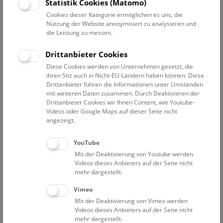
Datum auswählen
Statistik Cookies (Matomo)
Cookies dieser Kategorie ermöglichen es uns, die
Nutzung der Website anonymisiert zu analysieren und
Erweiterte Suche
die Leistung zu messen.
Filter zurücksetzen
Drittanbieter Cookies
Diese Cookies werden von Unternehmen gesetzt, die
24. September 2022
ihren Sitz auch in Nicht-EU-Ländern haben können. Diese
Drittanbieter führen die Informationen unter Umständen
mit weiteren Daten zusammen. Durch Deaktivieren der
Drittanbieter Cookies wir Ihnen Content, wie Youtube-
Bisher keine Ergebnisse. Dienstags ist das NHM Wien
Videos oder Google Maps auf dieser Seite nicht
in der Regel geschlossen. Ausnahmen finden sie
hier
.
angezeigt.
YouTube
Mit der Deaktivierung von Youtube werden
Videos dieses Anbieters auf der Seite nicht
mehr dargestellt.
Eine Nacht im Museum
Vimeo
Mit der Deaktivierung von Vimeo werden
Videos dieses Anbieters auf der Seite nicht
mehr dargestellt.