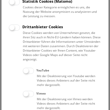
Datum auswählen
Statistik Cookies (Matomo)
Cookies dieser Kategorie ermöglichen es uns, die
Nutzung der Website anonymisiert zu analysieren und
Erweiterte Suche
die Leistung zu messen.
Filter zurücksetzen
Drittanbieter Cookies
Diese Cookies werden von Unternehmen gesetzt, die
12. Dezember 2019
ihren Sitz auch in Nicht-EU-Ländern haben können. Diese
Drittanbieter führen die Informationen unter Umständen
mit weiteren Daten zusammen. Durch Deaktivieren der
Drittanbieter Cookies wir Ihnen Content, wie Youtube-
Bisher keine Ergebnisse. Dienstags ist das NHM Wien
Videos oder Google Maps auf dieser Seite nicht
in der Regel geschlossen. Ausnahmen finden sie
hier
.
angezeigt.
YouTube
Mit der Deaktivierung von Youtube werden
Videos dieses Anbieters auf der Seite nicht
mehr dargestellt.
Eine Nacht im Museum
Vimeo
Mit der Deaktivierung von Vimeo werden
Videos dieses Anbieters auf der Seite nicht
mehr dargestellt.