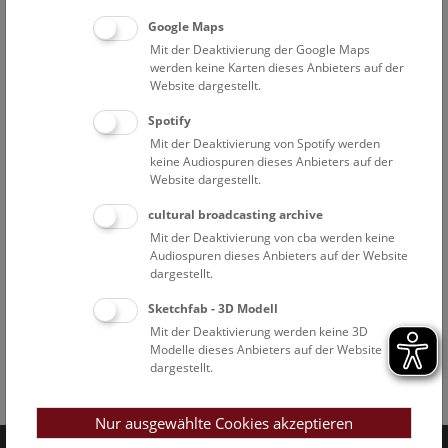
Google Maps
Mit der Deaktivierung der Google Maps
werden keine Karten dieses Anbieters auf der
Website dargestellt.
Spotify
Mit der Deaktivierung von Spotify werden
keine Audiospuren dieses Anbieters auf der
Website dargestellt.
cultural broadcasting archive
Mit der Deaktivierung von cba werden keine
Audiospuren dieses Anbieters auf der Website
dargestellt.
Sketchfab - 3D Modell
Mit der Deaktivierung werden keine 3D
Modelle dieses Anbieters auf der Website
dargestellt.
Facebook
Bluesky
Instagram
Youtube
LinkedIn
Google Art
Follow us on
Nur ausgewählte Cookies akzeptieren