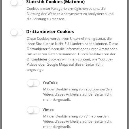
Datum auswählen
Statistik Cookies (Matomo)
Cookies dieser Kategorie ermöglichen es uns, die
Nutzung der Website anonymisiert zu analysieren und
Erweiterte Suche
die Leistung zu messen.
Filter zurücksetzen
Drittanbieter Cookies
Diese Cookies werden von Unternehmen gesetzt, die
4. Dezember 2023
ihren Sitz auch in Nicht-EU-Ländern haben können. Diese
Drittanbieter führen die Informationen unter Umständen
mit weiteren Daten zusammen. Durch Deaktivieren der
Drittanbieter Cookies wir Ihnen Content, wie Youtube-
Bisher keine Ergebnisse. Dienstags ist das NHM Wien
Videos oder Google Maps auf dieser Seite nicht
in der Regel geschlossen. Ausnahmen finden sie
hier
.
angezeigt.
YouTube
Mit der Deaktivierung von Youtube werden
Videos dieses Anbieters auf der Seite nicht
mehr dargestellt.
Eine Nacht im Museum
Vimeo
Mit der Deaktivierung von Vimeo werden
Videos dieses Anbieters auf der Seite nicht
mehr dargestellt.