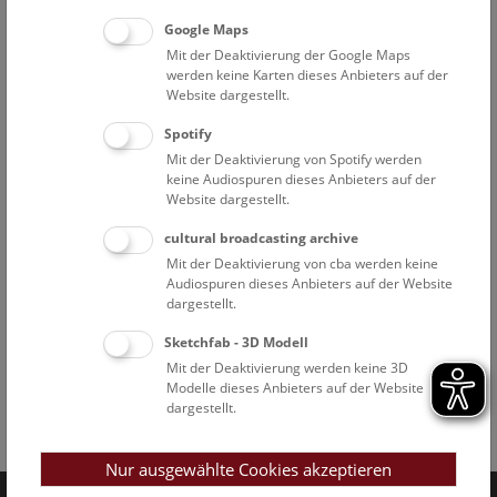
Google Maps
Mit der Deaktivierung der Google Maps
werden keine Karten dieses Anbieters auf der
Website dargestellt.
Spotify
Mit der Deaktivierung von Spotify werden
keine Audiospuren dieses Anbieters auf der
Website dargestellt.
cultural broadcasting archive
Mit der Deaktivierung von cba werden keine
Audiospuren dieses Anbieters auf der Website
dargestellt.
Sketchfab - 3D Modell
Mit der Deaktivierung werden keine 3D
Modelle dieses Anbieters auf der Website
dargestellt.
Facebook
Bluesky
Instagram
Youtube
LinkedIn
Google Art
Follow us on
Nur ausgewählte Cookies akzeptieren