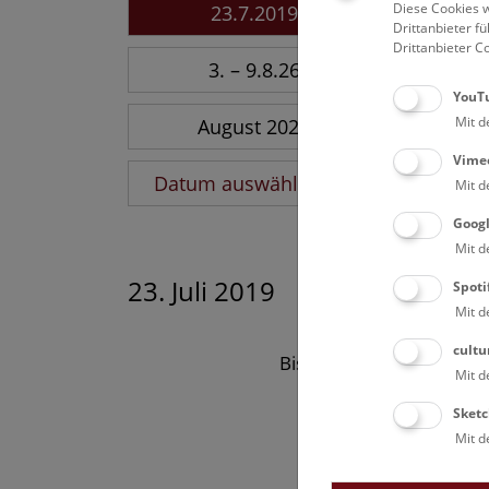
Diese Cookies w
23.7.2019
Drittanbieter 
Drittanbieter C
3. – 9.8.26
YouT
Mit d
August 2026
Vime
Datum auswählen
Mit d
Goog
Mit d
23. Juli 2019
Spoti
Mit d
cultu
Bisher keine Ergebnisse
Mit d
Sketc
Mit d