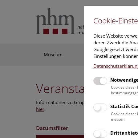
Cookie-Einste
Diese Website verwe
deren Zweck die Anal
Google gesetzt werde
Museum
Ausstellung
For
Einstellungen können
Datenschutzerklärun
Notwendige
Veranstaltungskal
Cookies dieser 
bestimmungsgem
Informationen zu Gruppen,- Kindergarten- und
Statistik C
hier
.
Cookies dieser 
messen.
Datumsfilter
Drittanbiet