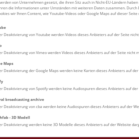
erden von Unternehmen gesetzt, die ihren Sitz auch in Nicht-EU-Ländern haben
führen die Informationen unter Umständen mit weiteren Daten zusammen. Durch 
Familien (0)
Kulinarik & Special
ookies wir Ihnen Content, wie Youtube-Videos oder Google Maps auf dieser Seite 
Jugendliche (0)
Mitmachen & Erleb
ube
Lehrpersonen (0)
Vorträge (0)
er Deaktivierung von Youtube werden Videos dieses Anbieters auf der Seite nicht
o
er Deaktivierung von Vimeo werden Videos dieses Anbieters auf der Seite nicht m
le Maps
er Deaktivierung der Google Maps werden keine Karten dieses Anbieters auf der 
fy
er Deaktivierung von Spotify werden keine Audiospuren dieses Anbieters auf der 
ral broadcasting archive
. Dienstags ist das NHM Wien in der Regel geschlossen. 
er Deaktivierung von cba werden keine Audiospuren dieses Anbieters auf der Web
hfab - 3D Modell
er Deaktivierung werden keine 3D Modelle dieses Anbieters auf der Website darg