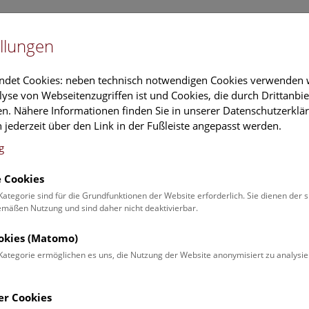
Newslet
llungen
Information
Veranstaltungs
ndet Cookies: neben technisch notwendigen Cookies verwenden w
yse von Webseitenzugriffen ist und Cookies, die durch Drittanbi
n. Nähere Informationen finden Sie in unserer Datenschutzerklär
schung
Führungen & Aktivitäten
Deck 50
 jederzeit über den Link in der Fußleiste angepasst werden.
g
 Cookies
ender
Kategorie sind für die Grundfunktionen der Website erforderlich. Sie dienen der 
äßen Nutzung und sind daher nicht deaktivierbar.
 Schulprogrammen finden Sie
ookies (Matomo)
Kategorie ermöglichen es uns, die Nutzung der Website anonymisiert zu analysie
Veranstaltung für
Angebot
er Cookies
Erwachsene (0)
Führungen & Show