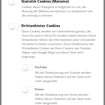
Datum auswählen
Statistik Cookies (Matomo)
Cookies dieser Kategorie ermöglichen es uns, die
Nutzung der Website anonymisiert zu analysieren und
Erweiterte Suche
die Leistung zu messen.
Filter zurücksetzen
Drittanbieter Cookies
Diese Cookies werden von Unternehmen gesetzt, die
21. Februar 2024
ihren Sitz auch in Nicht-EU-Ländern haben können. Diese
Drittanbieter führen die Informationen unter Umständen
mit weiteren Daten zusammen. Durch Deaktivieren der
Drittanbieter Cookies wir Ihnen Content, wie Youtube-
Bisher keine Ergebnisse. Dienstags ist das NHM Wien
Videos oder Google Maps auf dieser Seite nicht
in der Regel geschlossen. Ausnahmen finden sie
hier
.
angezeigt.
YouTube
Mit der Deaktivierung von Youtube werden
Videos dieses Anbieters auf der Seite nicht
mehr dargestellt.
Eine Nacht im Museum
Vimeo
Mit der Deaktivierung von Vimeo werden
Videos dieses Anbieters auf der Seite nicht
mehr dargestellt.