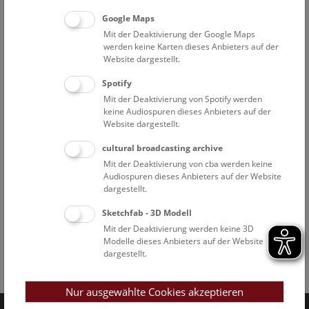
Google Maps
Mit der Deaktivierung der Google Maps
werden keine Karten dieses Anbieters auf der
Website dargestellt.
Spotify
Mit der Deaktivierung von Spotify werden
keine Audiospuren dieses Anbieters auf der
Website dargestellt.
cultural broadcasting archive
Mit der Deaktivierung von cba werden keine
Audiospuren dieses Anbieters auf der Website
dargestellt.
Sketchfab - 3D Modell
Mit der Deaktivierung werden keine 3D
Modelle dieses Anbieters auf der Website
dargestellt.
Facebook
Bluesky
Instagram
Youtube
LinkedIn
Google Art
Follow us on
Nur ausgewählte Cookies akzeptieren