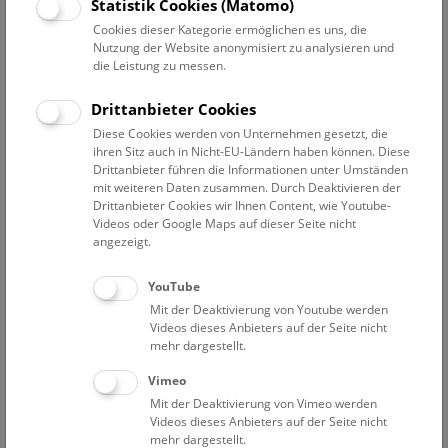
Datum auswählen
Statistik Cookies (Matomo)
Cookies dieser Kategorie ermöglichen es uns, die
Nutzung der Website anonymisiert zu analysieren und
Erweiterte Suche
die Leistung zu messen.
Filter zurücksetzen
Drittanbieter Cookies
Diese Cookies werden von Unternehmen gesetzt, die
14. Dezember 2019
ihren Sitz auch in Nicht-EU-Ländern haben können. Diese
Drittanbieter führen die Informationen unter Umständen
mit weiteren Daten zusammen. Durch Deaktivieren der
Drittanbieter Cookies wir Ihnen Content, wie Youtube-
Bisher keine Ergebnisse. Dienstags ist das NHM Wien
Videos oder Google Maps auf dieser Seite nicht
in der Regel geschlossen. Ausnahmen finden sie
hier
.
angezeigt.
YouTube
Mit der Deaktivierung von Youtube werden
Videos dieses Anbieters auf der Seite nicht
mehr dargestellt.
Eine Nacht im Museum
Vimeo
Mit der Deaktivierung von Vimeo werden
Videos dieses Anbieters auf der Seite nicht
mehr dargestellt.