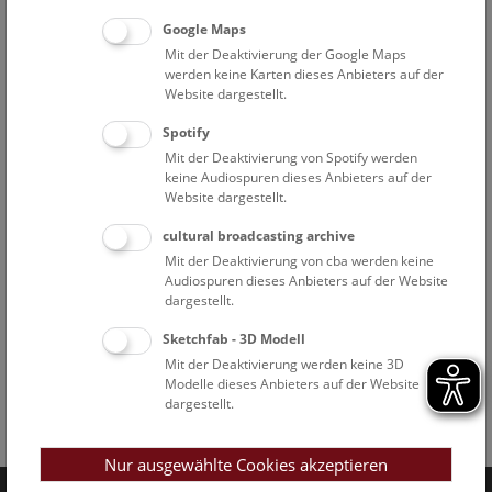
Google Maps
Mit der Deaktivierung der Google Maps
werden keine Karten dieses Anbieters auf der
Website dargestellt.
Spotify
Mit der Deaktivierung von Spotify werden
keine Audiospuren dieses Anbieters auf der
Website dargestellt.
cultural broadcasting archive
Mit der Deaktivierung von cba werden keine
Audiospuren dieses Anbieters auf der Website
dargestellt.
Sketchfab - 3D Modell
Mit der Deaktivierung werden keine 3D
Modelle dieses Anbieters auf der Website
dargestellt.
Facebook
Bluesky
Instagram
Youtube
LinkedIn
Google Art
Follow us on
Nur ausgewählte Cookies akzeptieren