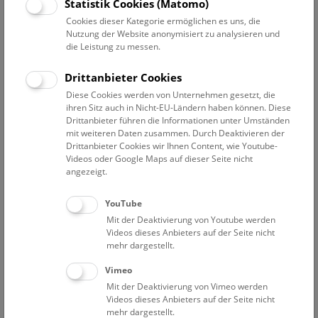
Datum auswählen
Statistik Cookies (Matomo)
Cookies dieser Kategorie ermöglichen es uns, die
Nutzung der Website anonymisiert zu analysieren und
Erweiterte Suche
die Leistung zu messen.
Filter zurücksetzen
Drittanbieter Cookies
Diese Cookies werden von Unternehmen gesetzt, die
1. Februar 2023
ihren Sitz auch in Nicht-EU-Ländern haben können. Diese
Drittanbieter führen die Informationen unter Umständen
mit weiteren Daten zusammen. Durch Deaktivieren der
Drittanbieter Cookies wir Ihnen Content, wie Youtube-
Bisher keine Ergebnisse. Dienstags ist das NHM Wien
Videos oder Google Maps auf dieser Seite nicht
in der Regel geschlossen. Ausnahmen finden sie
hier
.
angezeigt.
YouTube
Mit der Deaktivierung von Youtube werden
Videos dieses Anbieters auf der Seite nicht
mehr dargestellt.
Eine Nacht im Museum
Vimeo
Mit der Deaktivierung von Vimeo werden
Videos dieses Anbieters auf der Seite nicht
mehr dargestellt.