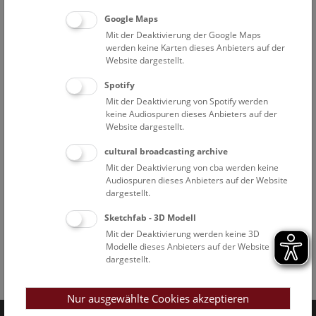
Google Maps
Mit der Deaktivierung der Google Maps
werden keine Karten dieses Anbieters auf der
Website dargestellt.
Spotify
Mit der Deaktivierung von Spotify werden
keine Audiospuren dieses Anbieters auf der
Website dargestellt.
cultural broadcasting archive
Mit der Deaktivierung von cba werden keine
Audiospuren dieses Anbieters auf der Website
dargestellt.
Sketchfab - 3D Modell
Mit der Deaktivierung werden keine 3D
Modelle dieses Anbieters auf der Website
dargestellt.
Facebook
Bluesky
Instagram
Youtube
LinkedIn
Google Art
Follow us on
Nur ausgewählte Cookies akzeptieren