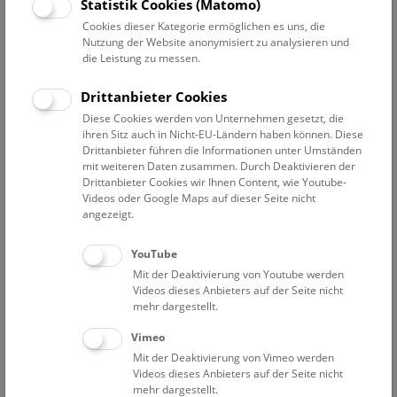
Datum auswählen
Statistik Cookies (Matomo)
Cookies dieser Kategorie ermöglichen es uns, die
Nutzung der Website anonymisiert zu analysieren und
Erweiterte Suche
die Leistung zu messen.
Filter zurücksetzen
Drittanbieter Cookies
Diese Cookies werden von Unternehmen gesetzt, die
22. September 2023
ihren Sitz auch in Nicht-EU-Ländern haben können. Diese
Drittanbieter führen die Informationen unter Umständen
mit weiteren Daten zusammen. Durch Deaktivieren der
Drittanbieter Cookies wir Ihnen Content, wie Youtube-
Bisher keine Ergebnisse. Dienstags ist das NHM Wien
Videos oder Google Maps auf dieser Seite nicht
in der Regel geschlossen. Ausnahmen finden sie
hier
.
angezeigt.
YouTube
Mit der Deaktivierung von Youtube werden
Videos dieses Anbieters auf der Seite nicht
mehr dargestellt.
Eine Nacht im Museum
Vimeo
Mit der Deaktivierung von Vimeo werden
Videos dieses Anbieters auf der Seite nicht
mehr dargestellt.