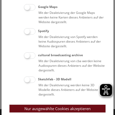
Google Maps
Mit der Deaktivierung der Google Maps
werden keine Karten dieses Anbieters auf der
Website dargestellt.
Spotify
Mit der Deaktivierung von Spotify werden
keine Audiospuren dieses Anbieters auf der
Website dargestellt.
cultural broadcasting archive
Mit der Deaktivierung von cba werden keine
Audiospuren dieses Anbieters auf der Website
dargestellt.
Sketchfab - 3D Modell
Mit der Deaktivierung werden keine 3D
Modelle dieses Anbieters auf der Website
dargestellt.
Facebook
Bluesky
Instagram
Youtube
LinkedIn
Google Art
Follow us on
Nur ausgewählte Cookies akzeptieren