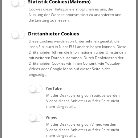
Datum auswählen
Statistik Cookies (Matomo)
Cookies dieser Kategorie ermöglichen es uns, die
Nutzung der Website anonymisiert zu analysieren und
Erweiterte Suche
die Leistung zu messen.
Filter zurücksetzen
Drittanbieter Cookies
Diese Cookies werden von Unternehmen gesetzt, die
1. September 2022
ihren Sitz auch in Nicht-EU-Ländern haben können. Diese
Drittanbieter führen die Informationen unter Umständen
mit weiteren Daten zusammen. Durch Deaktivieren der
Drittanbieter Cookies wir Ihnen Content, wie Youtube-
Bisher keine Ergebnisse. Dienstags ist das NHM Wien
Videos oder Google Maps auf dieser Seite nicht
in der Regel geschlossen. Ausnahmen finden sie
hier
.
angezeigt.
YouTube
Mit der Deaktivierung von Youtube werden
Videos dieses Anbieters auf der Seite nicht
mehr dargestellt.
Eine Nacht im Museum
Vimeo
Mit der Deaktivierung von Vimeo werden
Videos dieses Anbieters auf der Seite nicht
mehr dargestellt.