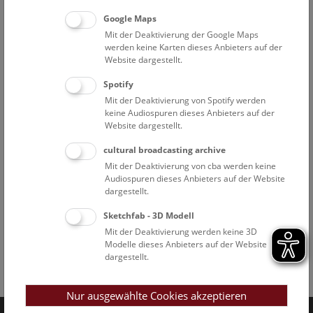
Google Maps
Mit der Deaktivierung der Google Maps
werden keine Karten dieses Anbieters auf der
Website dargestellt.
Spotify
Mit der Deaktivierung von Spotify werden
keine Audiospuren dieses Anbieters auf der
Website dargestellt.
cultural broadcasting archive
Mit der Deaktivierung von cba werden keine
Audiospuren dieses Anbieters auf der Website
dargestellt.
Sketchfab - 3D Modell
Mit der Deaktivierung werden keine 3D
Modelle dieses Anbieters auf der Website
dargestellt.
Facebook
Bluesky
Instagram
Youtube
LinkedIn
Google Art
Follow us on
Nur ausgewählte Cookies akzeptieren