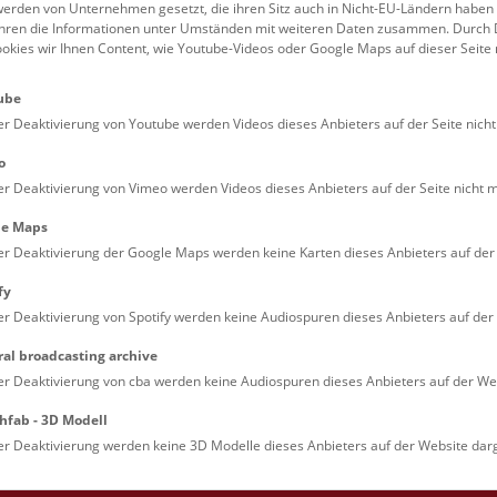
erden von Unternehmen gesetzt, die ihren Sitz auch in Nicht-EU-Ländern haben
führen die Informationen unter Umständen mit weiteren Daten zusammen. Durch 
Familien (0)
Kulinarik & Special
ookies wir Ihnen Content, wie Youtube-Videos oder Google Maps auf dieser Seite 
Jugendliche (0)
Mitmachen & Erleb
ube
Lehrpersonen (0)
Vorträge (0)
er Deaktivierung von Youtube werden Videos dieses Anbieters auf der Seite nicht
o
er Deaktivierung von Vimeo werden Videos dieses Anbieters auf der Seite nicht m
le Maps
er Deaktivierung der Google Maps werden keine Karten dieses Anbieters auf der 
fy
er Deaktivierung von Spotify werden keine Audiospuren dieses Anbieters auf der 
ral broadcasting archive
. Dienstags ist das NHM Wien in der Regel geschlossen. 
er Deaktivierung von cba werden keine Audiospuren dieses Anbieters auf der Web
hfab - 3D Modell
er Deaktivierung werden keine 3D Modelle dieses Anbieters auf der Website darg