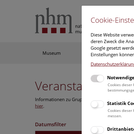
Cookie-Einste
Diese Website verwe
deren Zweck die Anal
Google gesetzt werde
Museum
Ausstellung
For
Einstellungen können
Datenschutzerklärun
Notwendige
Veranstaltungskal
Cookies dieser 
bestimmungsgem
Informationen zu Gruppen,- Kindergarten- und
Statistik C
hier
.
Cookies dieser 
messen.
Datumsfilter
Drittanbiet