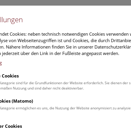
Newslet
llungen
Information
Veranstaltungs
ndet Cookies: neben technisch notwendigen Cookies verwenden w
yse von Webseitenzugriffen ist und Cookies, die durch Drittanbi
n. Nähere Informationen finden Sie in unserer Datenschutzerklär
schung
Führungen & Aktivitäten
Deck 50
 jederzeit über den Link in der Fußleiste angepasst werden.
g
 Cookies
ender
Kategorie sind für die Grundfunktionen der Website erforderlich. Sie dienen der 
äßen Nutzung und sind daher nicht deaktivierbar.
 Schulprogrammen finden Sie
ookies (Matomo)
Kategorie ermöglichen es uns, die Nutzung der Website anonymisiert zu analysie
Veranstaltung für
Angebot
er Cookies
Erwachsene (0)
Führungen & Show