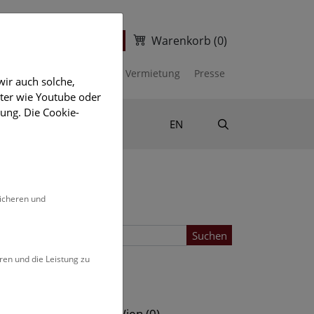
Warenkorb
(0)
ter
Ticketshop
kalender
Unterstützen
Vermietung
Presse
ir auch solche,
eter wie Youtube oder
ung. Die Cookie-
Suche
Shop & Literatur
EN
sicheren und
Suchen
ren und die Leistung zu
Standort
s (0)
NHM Wien (0)