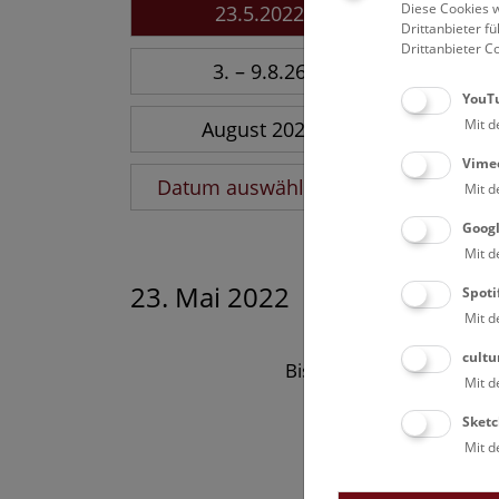
Diese Cookies w
23.5.2022
Drittanbieter 
Drittanbieter C
3. – 9.8.26
YouT
Mit d
August 2026
Vime
Datum auswählen
Mit d
Goog
Mit d
23. Mai 2022
Spoti
Mit d
cultu
Bisher keine Ergebnisse
Mit d
Sketc
Mit d