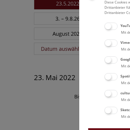
Diese Cookies w
23.5.2022
Drittanbieter 
Drittanbieter C
3. – 9.8.26
YouT
Mit d
August 2026
Vime
Datum auswählen
Mit d
Goog
Mit d
23. Mai 2022
Spoti
Mit d
cultu
Bisher keine Ergebnisse
Mit d
Sketc
Mit d