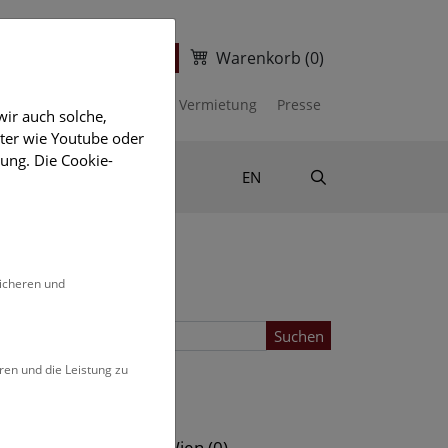
Warenkorb
(0)
ter
Ticketshop
kalender
Unterstützen
Vermietung
Presse
ir auch solche,
eter wie Youtube oder
ung. Die Cookie-
Suche
Shop & Literatur
EN
sicheren und
Suchen
ren und die Leistung zu
Standort
s (0)
NHM Wien (0)