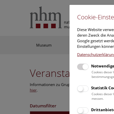
Cookie-Einste
Diese Website verwe
deren Zweck die Anal
Google gesetzt werde
Museum
Ausstellung
For
Einstellungen können
Datenschutzerklärun
Notwendige
Veranstaltungskal
Cookies dieser 
bestimmungsgem
Informationen zu Gruppen,- Kindergarten- und
Statistik C
hier
.
Cookies dieser 
messen.
Datumsfilter
Drittanbiet