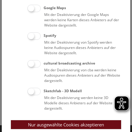
Google Maps
Mit der Deaktivierung der Google Maps
werden keine Karten dieses Anbieters auf der
Website dargestellt.
Spotify
Mit der Deaktivierung von Spotify werden
keine Audiospuren dieses Anbieters auf der
Website dargestellt.
cultural broadcasting archive
Mit der Deaktivierung von cba werden keine
Audiospuren dieses Anbieters auf der Website
dargestellt.
Sketchfab - 3D Modell
Mit der Deaktivierung werden keine 3D
Modelle dieses Anbieters auf der Website
dargestellt.
Facebook
Bluesky
Instagram
Youtube
LinkedIn
Google Art
Follow us on
Nur ausgewählte Cookies akzeptieren