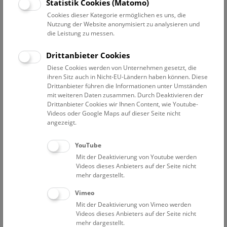
Datum auswählen
Statistik Cookies (Matomo)
Cookies dieser Kategorie ermöglichen es uns, die
Nutzung der Website anonymisiert zu analysieren und
Erweiterte Suche
die Leistung zu messen.
Filter zurücksetzen
Drittanbieter Cookies
Diese Cookies werden von Unternehmen gesetzt, die
23. Mai 2022
ihren Sitz auch in Nicht-EU-Ländern haben können. Diese
Drittanbieter führen die Informationen unter Umständen
mit weiteren Daten zusammen. Durch Deaktivieren der
Drittanbieter Cookies wir Ihnen Content, wie Youtube-
Bisher keine Ergebnisse. Dienstags ist das NHM Wien
Videos oder Google Maps auf dieser Seite nicht
in der Regel geschlossen. Ausnahmen finden sie
hier
.
angezeigt.
YouTube
Mit der Deaktivierung von Youtube werden
Videos dieses Anbieters auf der Seite nicht
mehr dargestellt.
Eine Nacht im Museum
Vimeo
Mit der Deaktivierung von Vimeo werden
Videos dieses Anbieters auf der Seite nicht
mehr dargestellt.