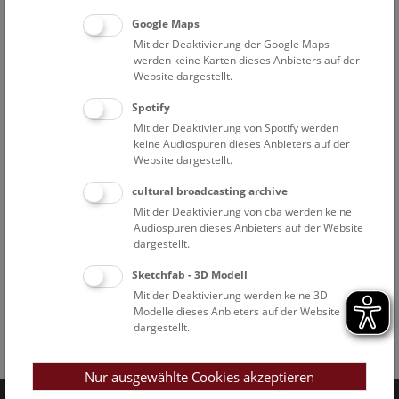
Google Maps
Mit der Deaktivierung der Google Maps
werden keine Karten dieses Anbieters auf der
Website dargestellt.
Spotify
Mit der Deaktivierung von Spotify werden
keine Audiospuren dieses Anbieters auf der
Website dargestellt.
cultural broadcasting archive
Mit der Deaktivierung von cba werden keine
Audiospuren dieses Anbieters auf der Website
dargestellt.
Sketchfab - 3D Modell
Mit der Deaktivierung werden keine 3D
Modelle dieses Anbieters auf der Website
dargestellt.
Facebook
Bluesky
Instagram
Youtube
LinkedIn
Google Art
Follow us on
Nur ausgewählte Cookies akzeptieren