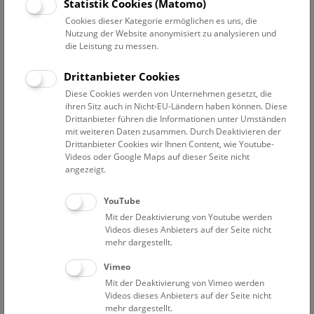
Datum auswählen
Statistik Cookies (Matomo)
Cookies dieser Kategorie ermöglichen es uns, die
Nutzung der Website anonymisiert zu analysieren und
Erweiterte Suche
die Leistung zu messen.
Filter zurücksetzen
Drittanbieter Cookies
Diese Cookies werden von Unternehmen gesetzt, die
16. Januar 2022
ihren Sitz auch in Nicht-EU-Ländern haben können. Diese
Drittanbieter führen die Informationen unter Umständen
mit weiteren Daten zusammen. Durch Deaktivieren der
Drittanbieter Cookies wir Ihnen Content, wie Youtube-
Bisher keine Ergebnisse. Dienstags ist das NHM Wien
Videos oder Google Maps auf dieser Seite nicht
in der Regel geschlossen. Ausnahmen finden sie
hier
.
angezeigt.
YouTube
Mit der Deaktivierung von Youtube werden
Videos dieses Anbieters auf der Seite nicht
mehr dargestellt.
Eine Nacht im Museum
Vimeo
Mit der Deaktivierung von Vimeo werden
Videos dieses Anbieters auf der Seite nicht
mehr dargestellt.