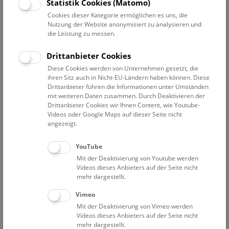
Datum auswählen
Statistik Cookies (Matomo)
Cookies dieser Kategorie ermöglichen es uns, die
Nutzung der Website anonymisiert zu analysieren und
Erweiterte Suche
die Leistung zu messen.
Filter zurücksetzen
Drittanbieter Cookies
Diese Cookies werden von Unternehmen gesetzt, die
5. Juli 2022
ihren Sitz auch in Nicht-EU-Ländern haben können. Diese
Drittanbieter führen die Informationen unter Umständen
mit weiteren Daten zusammen. Durch Deaktivieren der
Drittanbieter Cookies wir Ihnen Content, wie Youtube-
Bisher keine Ergebnisse. Dienstags ist das NHM Wien
Videos oder Google Maps auf dieser Seite nicht
in der Regel geschlossen. Ausnahmen finden sie
hier
.
angezeigt.
YouTube
Mit der Deaktivierung von Youtube werden
Videos dieses Anbieters auf der Seite nicht
mehr dargestellt.
Eine Nacht im Museum
Vimeo
Mit der Deaktivierung von Vimeo werden
Videos dieses Anbieters auf der Seite nicht
mehr dargestellt.