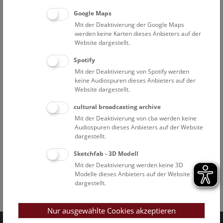
Google Maps
Mit der Deaktivierung der Google Maps
werden keine Karten dieses Anbieters auf der
Website dargestellt.
Spotify
Mit der Deaktivierung von Spotify werden
keine Audiospuren dieses Anbieters auf der
Website dargestellt.
cultural broadcasting archive
Mit der Deaktivierung von cba werden keine
Audiospuren dieses Anbieters auf der Website
dargestellt.
Sketchfab - 3D Modell
Mit der Deaktivierung werden keine 3D
Modelle dieses Anbieters auf der Website
dargestellt.
Facebook
Bluesky
Instagram
Youtube
LinkedIn
Google Art
Follow us on
Nur ausgewählte Cookies akzeptieren