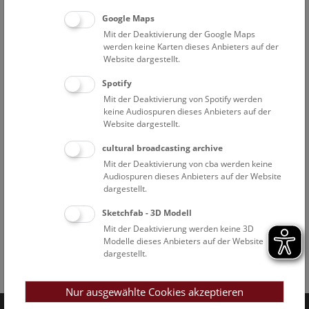
Google Maps
Mit der Deaktivierung der Google Maps
werden keine Karten dieses Anbieters auf der
Website dargestellt.
Spotify
Mit der Deaktivierung von Spotify werden
keine Audiospuren dieses Anbieters auf der
Website dargestellt.
cultural broadcasting archive
Mit der Deaktivierung von cba werden keine
Audiospuren dieses Anbieters auf der Website
dargestellt.
Sketchfab - 3D Modell
Mit der Deaktivierung werden keine 3D
Modelle dieses Anbieters auf der Website
dargestellt.
Facebook
Bluesky
Instagram
Youtube
LinkedIn
Google Art
Follow us on
Nur ausgewählte Cookies akzeptieren