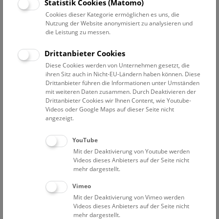
Datum auswählen
Statistik Cookies (Matomo)
Cookies dieser Kategorie ermöglichen es uns, die
Nutzung der Website anonymisiert zu analysieren und
Erweiterte Suche
die Leistung zu messen.
Filter zurücksetzen
Drittanbieter Cookies
Diese Cookies werden von Unternehmen gesetzt, die
16. Dezember 2019
ihren Sitz auch in Nicht-EU-Ländern haben können. Diese
Drittanbieter führen die Informationen unter Umständen
mit weiteren Daten zusammen. Durch Deaktivieren der
Drittanbieter Cookies wir Ihnen Content, wie Youtube-
Bisher keine Ergebnisse. Dienstags ist das NHM Wien
Videos oder Google Maps auf dieser Seite nicht
in der Regel geschlossen. Ausnahmen finden sie
hier
.
angezeigt.
YouTube
Mit der Deaktivierung von Youtube werden
Videos dieses Anbieters auf der Seite nicht
mehr dargestellt.
Eine Nacht im Museum
Vimeo
Mit der Deaktivierung von Vimeo werden
Videos dieses Anbieters auf der Seite nicht
mehr dargestellt.