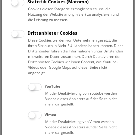
Datum auswählen
Statistik Cookies (Matomo)
Cookies dieser Kategorie ermöglichen es uns, die
Nutzung der Website anonymisiert zu analysieren und
Erweiterte Suche
die Leistung zu messen.
Filter zurücksetzen
Drittanbieter Cookies
Diese Cookies werden von Unternehmen gesetzt, die
1. Juli 2022
ihren Sitz auch in Nicht-EU-Ländern haben können. Diese
Drittanbieter führen die Informationen unter Umständen
mit weiteren Daten zusammen. Durch Deaktivieren der
Drittanbieter Cookies wir Ihnen Content, wie Youtube-
Bisher keine Ergebnisse. Dienstags ist das NHM Wien
Videos oder Google Maps auf dieser Seite nicht
in der Regel geschlossen. Ausnahmen finden sie
hier
.
angezeigt.
YouTube
Mit der Deaktivierung von Youtube werden
Videos dieses Anbieters auf der Seite nicht
mehr dargestellt.
Eine Nacht im Museum
Vimeo
Mit der Deaktivierung von Vimeo werden
Videos dieses Anbieters auf der Seite nicht
mehr dargestellt.