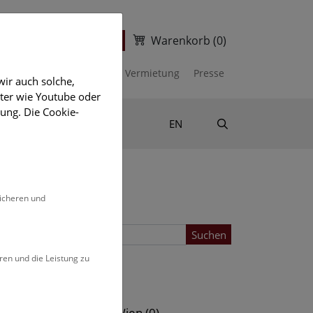
Warenkorb
(0)
ter
Ticketshop
kalender
Unterstützen
Vermietung
Presse
ir auch solche,
eter wie Youtube oder
ung. Die Cookie-
Suche
Shop & Literatur
EN
sicheren und
Suchen
ren und die Leistung zu
Standort
s (0)
NHM Wien (0)