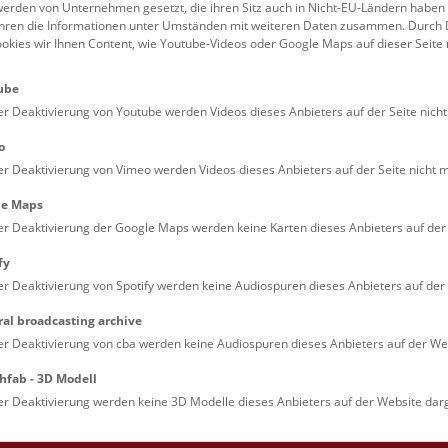
erden von Unternehmen gesetzt, die ihren Sitz auch in Nicht-EU-Ländern haben
führen die Informationen unter Umständen mit weiteren Daten zusammen. Durch 
Familien (0)
Kulinarik & Special
ookies wir Ihnen Content, wie Youtube-Videos oder Google Maps auf dieser Seite 
Jugendliche (0)
Mitmachen & Erleb
ube
Lehrpersonen (0)
Vorträge (0)
er Deaktivierung von Youtube werden Videos dieses Anbieters auf der Seite nicht
o
er Deaktivierung von Vimeo werden Videos dieses Anbieters auf der Seite nicht m
le Maps
er Deaktivierung der Google Maps werden keine Karten dieses Anbieters auf der 
fy
er Deaktivierung von Spotify werden keine Audiospuren dieses Anbieters auf der 
ral broadcasting archive
. Dienstags ist das NHM Wien in der Regel geschlossen. 
er Deaktivierung von cba werden keine Audiospuren dieses Anbieters auf der Web
hfab - 3D Modell
er Deaktivierung werden keine 3D Modelle dieses Anbieters auf der Website darg