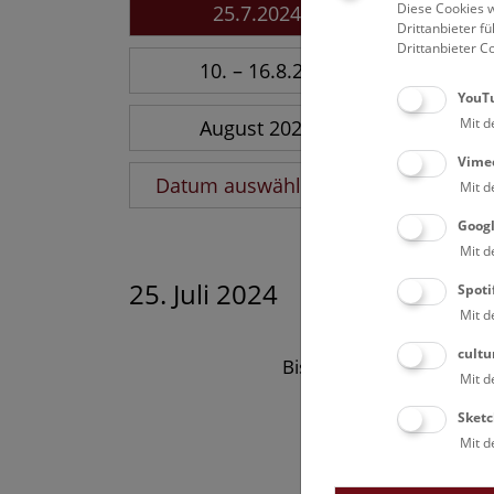
Diese Cookies w
25.7.2024
Drittanbieter 
Drittanbieter C
10. – 16.8.26
YouT
Mit d
August 2026
Vime
Datum auswählen
Mit d
Goog
Mit d
25. Juli 2024
Spoti
Mit d
cultu
Bisher keine Ergebnisse
Mit d
Sketc
Mit d