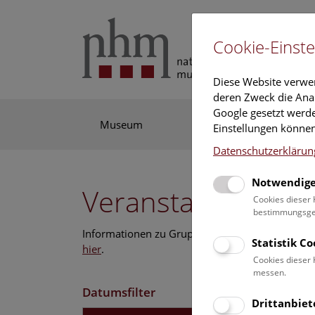
Cookie-Einste
Diese Website verwe
deren Zweck die Anal
Google gesetzt werde
Museum
Ausstellung
For
Einstellungen können
Datenschutzerklärun
Notwendige
Veranstaltungskal
Cookies dieser 
bestimmungsgem
Informationen zu Gruppen,- Kindergarten- und
Statistik C
hier
.
Cookies dieser 
messen.
Datumsfilter
Drittanbiet