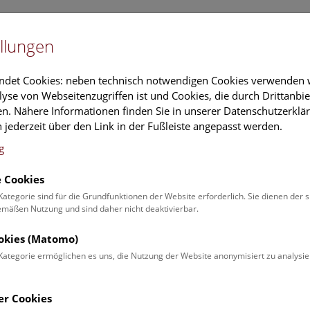
Newslet
llungen
Information
Veranstaltungs
ndet Cookies: neben technisch notwendigen Cookies verwenden w
yse von Webseitenzugriffen ist und Cookies, die durch Drittanbi
n. Nähere Informationen finden Sie in unserer Datenschutzerklär
schung
Führungen & Aktivitäten
Deck 50
 jederzeit über den Link in der Fußleiste angepasst werden.
g
 Cookies
ender
Kategorie sind für die Grundfunktionen der Website erforderlich. Sie dienen der 
äßen Nutzung und sind daher nicht deaktivierbar.
 Schulprogrammen finden Sie
ookies (Matomo)
Kategorie ermöglichen es uns, die Nutzung der Website anonymisiert zu analysie
Veranstaltung für
Angebot
er Cookies
Erwachsene (0)
Führungen & Show