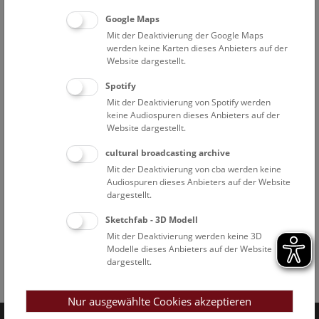
Google Maps
Mit der Deaktivierung der Google Maps
werden keine Karten dieses Anbieters auf der
Website dargestellt.
Spotify
Mit der Deaktivierung von Spotify werden
keine Audiospuren dieses Anbieters auf der
Website dargestellt.
cultural broadcasting archive
Mit der Deaktivierung von cba werden keine
Audiospuren dieses Anbieters auf der Website
dargestellt.
Sketchfab - 3D Modell
Mit der Deaktivierung werden keine 3D
Modelle dieses Anbieters auf der Website
dargestellt.
Facebook
Bluesky
Instagram
Youtube
LinkedIn
Google Art
Follow us on
Nur ausgewählte Cookies akzeptieren