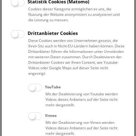
Datum auswählen
Statistik Cookies (Matomo)
Cookies dieser Kategorie ermöglichen es uns, die
Nutzung der Website anonymisiert zu analysieren und
Erweiterte Suche
die Leistung zu messen.
Filter zurücksetzen
Drittanbieter Cookies
Diese Cookies werden von Unternehmen gesetzt, die
13. Dezember 2019
ihren Sitz auch in Nicht-EU-Ländern haben können. Diese
Drittanbieter führen die Informationen unter Umständen
mit weiteren Daten zusammen. Durch Deaktivieren der
Drittanbieter Cookies wir Ihnen Content, wie Youtube-
Bisher keine Ergebnisse. Dienstags ist das NHM Wien
Videos oder Google Maps auf dieser Seite nicht
in der Regel geschlossen. Ausnahmen finden sie
hier
.
angezeigt.
YouTube
Mit der Deaktivierung von Youtube werden
Videos dieses Anbieters auf der Seite nicht
mehr dargestellt.
Eine Nacht im Museum
Vimeo
Mit der Deaktivierung von Vimeo werden
Videos dieses Anbieters auf der Seite nicht
mehr dargestellt.