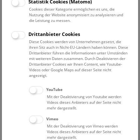
Datum auswählen
Statistik Cookies (Matomo)
Cookies dieser Kategorie ermöglichen es uns, die
Nutzung der Website anonymisiert zu analysieren und
Erweiterte Suche
die Leistung zu messen.
Filter zurücksetzen
Drittanbieter Cookies
Diese Cookies werden von Unternehmen gesetzt, die
14. Dezember 2019
ihren Sitz auch in Nicht-EU-Ländern haben können. Diese
Drittanbieter führen die Informationen unter Umständen
mit weiteren Daten zusammen. Durch Deaktivieren der
Drittanbieter Cookies wir Ihnen Content, wie Youtube-
Bisher keine Ergebnisse. Dienstags ist das NHM Wien
Videos oder Google Maps auf dieser Seite nicht
in der Regel geschlossen. Ausnahmen finden sie
hier
.
angezeigt.
YouTube
Mit der Deaktivierung von Youtube werden
Videos dieses Anbieters auf der Seite nicht
mehr dargestellt.
Eine Nacht im Museum
Vimeo
Mit der Deaktivierung von Vimeo werden
Videos dieses Anbieters auf der Seite nicht
mehr dargestellt.