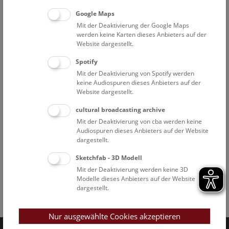
Google Maps
Mit der Deaktivierung der Google Maps
werden keine Karten dieses Anbieters auf der
Website dargestellt.
Spotify
Mit der Deaktivierung von Spotify werden
keine Audiospuren dieses Anbieters auf der
Website dargestellt.
cultural broadcasting archive
Mit der Deaktivierung von cba werden keine
Audiospuren dieses Anbieters auf der Website
dargestellt.
Sketchfab - 3D Modell
Mit der Deaktivierung werden keine 3D
Modelle dieses Anbieters auf der Website
dargestellt.
Facebook
Bluesky
Instagram
Youtube
LinkedIn
Google Art
Follow us on
Nur ausgewählte Cookies akzeptieren