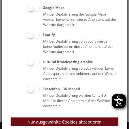
Google Maps
Mit der Deaktivierung der Google Maps
werden keine Karten dieses Anbieters auf der
Website dargestellt.
Spotify
Mit der Deaktivierung von Spotify werden
keine Audiospuren dieses Anbieters auf der
Website dargestellt.
cultural broadcasting archive
Mit der Deaktivierung von cba werden keine
Audiospuren dieses Anbieters auf der Website
dargestellt.
Sketchfab - 3D Modell
Mit der Deaktivierung werden keine 3D
Modelle dieses Anbieters auf der Website
dargestellt.
Facebook
Bluesky
Instagram
Youtube
LinkedIn
Google Art
Follow us on
Nur ausgewählte Cookies akzeptieren