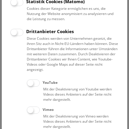
Datum auswählen
Statistik Cookies (Matomo)
Cookies dieser Kategorie ermöglichen es uns, die
Nutzung der Website anonymisiert zu analysieren und
Erweiterte Suche
die Leistung zu messen.
Filter zurücksetzen
Drittanbieter Cookies
Diese Cookies werden von Unternehmen gesetzt, die
1. Dezember 2023
ihren Sitz auch in Nicht-EU-Ländern haben können. Diese
Drittanbieter führen die Informationen unter Umständen
mit weiteren Daten zusammen. Durch Deaktivieren der
Drittanbieter Cookies wir Ihnen Content, wie Youtube-
Bisher keine Ergebnisse. Dienstags ist das NHM Wien
Videos oder Google Maps auf dieser Seite nicht
in der Regel geschlossen. Ausnahmen finden sie
hier
.
angezeigt.
YouTube
Mit der Deaktivierung von Youtube werden
Videos dieses Anbieters auf der Seite nicht
mehr dargestellt.
Eine Nacht im Museum
Vimeo
Mit der Deaktivierung von Vimeo werden
Videos dieses Anbieters auf der Seite nicht
mehr dargestellt.