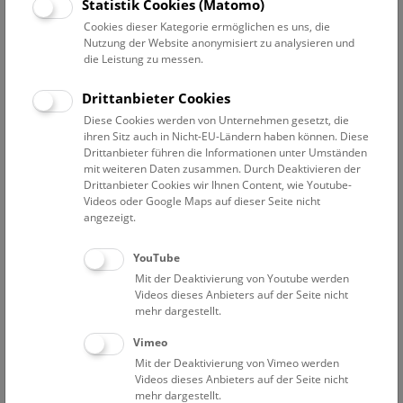
Datum auswählen
Statistik Cookies (Matomo)
Cookies dieser Kategorie ermöglichen es uns, die
Nutzung der Website anonymisiert zu analysieren und
Erweiterte Suche
die Leistung zu messen.
Filter zurücksetzen
Drittanbieter Cookies
Diese Cookies werden von Unternehmen gesetzt, die
3. März 2024
ihren Sitz auch in Nicht-EU-Ländern haben können. Diese
Drittanbieter führen die Informationen unter Umständen
mit weiteren Daten zusammen. Durch Deaktivieren der
Drittanbieter Cookies wir Ihnen Content, wie Youtube-
Bisher keine Ergebnisse. Dienstags ist das NHM Wien
Videos oder Google Maps auf dieser Seite nicht
in der Regel geschlossen. Ausnahmen finden sie
hier
.
angezeigt.
YouTube
Mit der Deaktivierung von Youtube werden
Videos dieses Anbieters auf der Seite nicht
mehr dargestellt.
Eine Nacht im Museum
Vimeo
Mit der Deaktivierung von Vimeo werden
Videos dieses Anbieters auf der Seite nicht
mehr dargestellt.