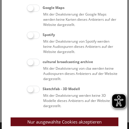
Google Maps
Mit der Deaktivierung der Google Maps
werden keine Karten dieses Anbieters auf der
Website dargestellt.
Spotify
Mit der Deaktivierung von Spotify werden
keine Audiospuren dieses Anbieters auf der
Website dargestellt.
cultural broadcasting archive
Mit der Deaktivierung von cba werden keine
Audiospuren dieses Anbieters auf der Website
dargestellt.
Sketchfab - 3D Modell
Mit der Deaktivierung werden keine 3D
Modelle dieses Anbieters auf der Website
dargestellt.
Facebook
Bluesky
Instagram
Youtube
LinkedIn
Google Art
Follow us on
Nur ausgewählte Cookies akzeptieren