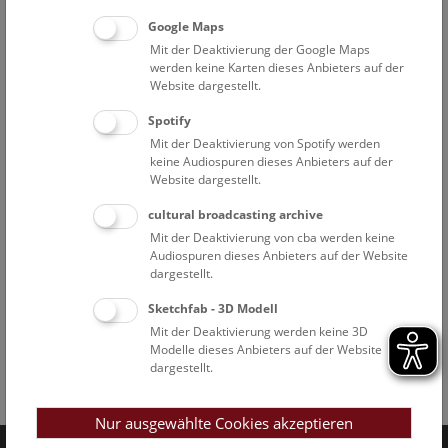
Google Maps
Mit der Deaktivierung der Google Maps
werden keine Karten dieses Anbieters auf der
Website dargestellt.
Spotify
Mit der Deaktivierung von Spotify werden
keine Audiospuren dieses Anbieters auf der
Website dargestellt.
cultural broadcasting archive
Mit der Deaktivierung von cba werden keine
Audiospuren dieses Anbieters auf der Website
dargestellt.
Sketchfab - 3D Modell
Mit der Deaktivierung werden keine 3D
Modelle dieses Anbieters auf der Website
dargestellt.
Facebook
Bluesky
Instagram
Youtube
LinkedIn
Google Art
Follow us on
Nur ausgewählte Cookies akzeptieren