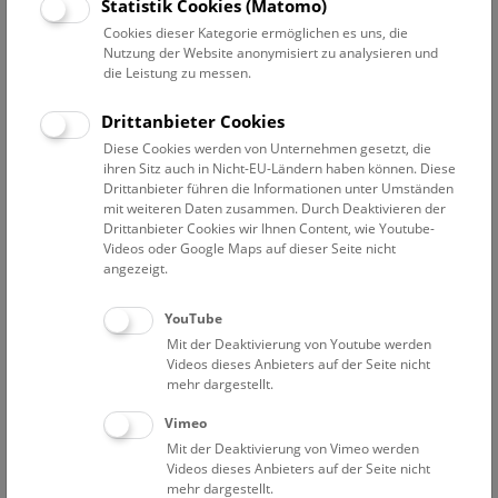
Datum auswählen
Statistik Cookies (Matomo)
Cookies dieser Kategorie ermöglichen es uns, die
Nutzung der Website anonymisiert zu analysieren und
Erweiterte Suche
die Leistung zu messen.
Filter zurücksetzen
Drittanbieter Cookies
Diese Cookies werden von Unternehmen gesetzt, die
3. März 2024
ihren Sitz auch in Nicht-EU-Ländern haben können. Diese
Drittanbieter führen die Informationen unter Umständen
mit weiteren Daten zusammen. Durch Deaktivieren der
Drittanbieter Cookies wir Ihnen Content, wie Youtube-
Bisher keine Ergebnisse. Dienstags ist das NHM Wien
Videos oder Google Maps auf dieser Seite nicht
in der Regel geschlossen. Ausnahmen finden sie
hier
.
angezeigt.
YouTube
Mit der Deaktivierung von Youtube werden
Videos dieses Anbieters auf der Seite nicht
mehr dargestellt.
Eine Nacht im Museum
Vimeo
Mit der Deaktivierung von Vimeo werden
Videos dieses Anbieters auf der Seite nicht
mehr dargestellt.