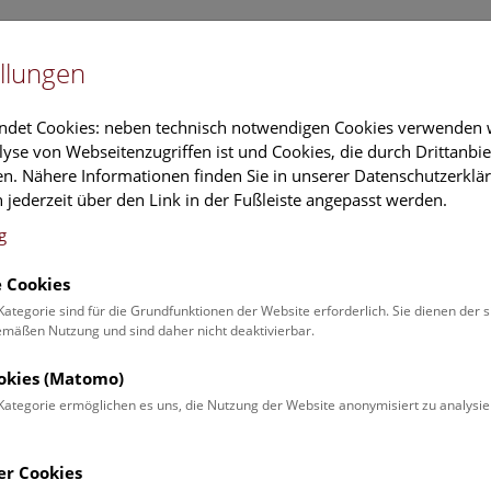
Newslet
llungen
Information
Veranstaltungs
ndet Cookies: neben technisch notwendigen Cookies verwenden w
yse von Webseitenzugriffen ist und Cookies, die durch Drittanbi
n. Nähere Informationen finden Sie in unserer Datenschutzerklär
schung
Führungen & Aktivitäten
Deck 50
 jederzeit über den Link in der Fußleiste angepasst werden.
g
 Cookies
ender
Kategorie sind für die Grundfunktionen der Website erforderlich. Sie dienen der 
äßen Nutzung und sind daher nicht deaktivierbar.
 Schulprogrammen finden Sie
ookies (Matomo)
Kategorie ermöglichen es uns, die Nutzung der Website anonymisiert zu analysie
Veranstaltung für
Angebot
er Cookies
Erwachsene (0)
Führungen & Show