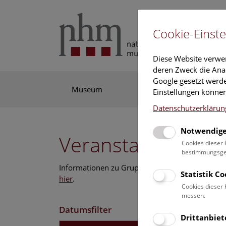
Cookie-Einste
Diese Website verwe
deren Zweck die Anal
Google gesetzt werde
Museum
Ausstellung
For
Einstellungen können
Datenschutzerklärun
Notwendige
Veranstaltungskal
Cookies dieser 
bestimmungsgem
Informationen zu Gruppen,- Kindergarten- und
Statistik C
hier
.
Cookies dieser 
messen.
Datumsfilter
Drittanbiet