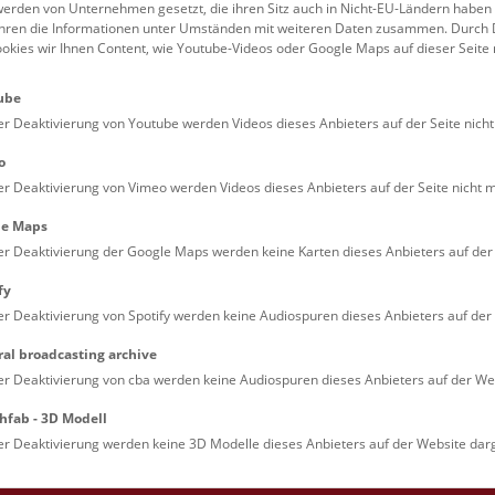
erden von Unternehmen gesetzt, die ihren Sitz auch in Nicht-EU-Ländern haben
führen die Informationen unter Umständen mit weiteren Daten zusammen. Durch 
Familien (0)
Kulinarik & Special
ookies wir Ihnen Content, wie Youtube-Videos oder Google Maps auf dieser Seite 
Jugendliche (0)
Mitmachen & Erleb
ube
Lehrpersonen (0)
Vorträge (0)
er Deaktivierung von Youtube werden Videos dieses Anbieters auf der Seite nicht
o
er Deaktivierung von Vimeo werden Videos dieses Anbieters auf der Seite nicht m
le Maps
er Deaktivierung der Google Maps werden keine Karten dieses Anbieters auf der 
fy
er Deaktivierung von Spotify werden keine Audiospuren dieses Anbieters auf der 
ral broadcasting archive
. Dienstags ist das NHM Wien in der Regel geschlossen. 
er Deaktivierung von cba werden keine Audiospuren dieses Anbieters auf der Web
hfab - 3D Modell
er Deaktivierung werden keine 3D Modelle dieses Anbieters auf der Website darg