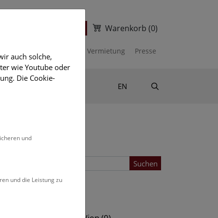
Warenkorb
(0)
ter
Ticketshop
kalender
Unterstützen
Vermietung
Presse
ir auch solche,
eter wie Youtube oder
ung. Die Cookie-
Suche
Shop & Literatur
EN
sicheren und
Suchen
ren und die Leistung zu
Standort
s (0)
NHM Wien (0)