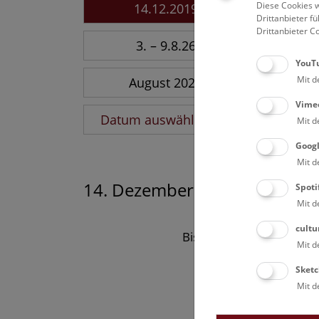
Diese Cookies w
14.12.2019
Drittanbieter 
Drittanbieter C
3. – 9.8.26
YouT
Mit d
August 2026
Vime
Datum auswählen
Mit d
Goog
Mit d
14. Dezember 2019
Spoti
Mit d
cultu
Bisher keine Ergebnisse
Mit d
Sketc
Mit d