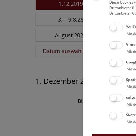
Diese Cookies w
1.12.2019
Drittanbieter 
Drittanbieter C
3. – 9.8.26
YouT
Mit d
August 2026
Vime
Datum auswählen
Mit d
Goog
Mit d
1. Dezember 2019
Spoti
Mit d
cultu
Bisher keine Ergebnisse
Mit d
Sketc
Mit d