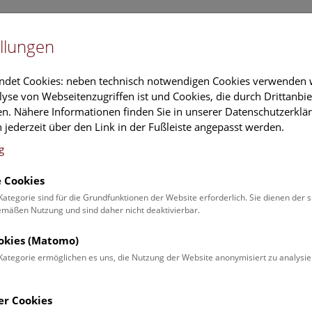
Newslet
llungen
Information
Veranstaltungs
ndet Cookies: neben technisch notwendigen Cookies verwenden w
yse von Webseitenzugriffen ist und Cookies, die durch Drittanbi
n. Nähere Informationen finden Sie in unserer Datenschutzerklär
schung
Führungen & Aktivitäten
Deck 50
 jederzeit über den Link in der Fußleiste angepasst werden.
g
 Cookies
ender
Kategorie sind für die Grundfunktionen der Website erforderlich. Sie dienen der 
äßen Nutzung und sind daher nicht deaktivierbar.
 Schulprogrammen finden Sie
ookies (Matomo)
Kategorie ermöglichen es uns, die Nutzung der Website anonymisiert zu analysie
Veranstaltung für
Angebot
er Cookies
Erwachsene (0)
Führungen & Show