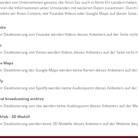
erden von Unternehmen gesetzt, die ihren Sitz auch in Nicht-EU-Ländern haben
führen die Informationen unter Umständen mit weiteren Daten zusammen. Durch 
Familien (0)
Kulinarik & Special
ookies wir Ihnen Content, wie Youtube-Videos oder Google Maps auf dieser Seite 
Jugendliche (0)
Mitmachen & Erleb
ube
Lehrpersonen (0)
Vorträge (0)
er Deaktivierung von Youtube werden Videos dieses Anbieters auf der Seite nicht
o
er Deaktivierung von Vimeo werden Videos dieses Anbieters auf der Seite nicht m
le Maps
er Deaktivierung der Google Maps werden keine Karten dieses Anbieters auf der 
fy
er Deaktivierung von Spotify werden keine Audiospuren dieses Anbieters auf der 
ral broadcasting archive
. Dienstags ist das NHM Wien in der Regel geschlossen. 
er Deaktivierung von cba werden keine Audiospuren dieses Anbieters auf der Web
hfab - 3D Modell
er Deaktivierung werden keine 3D Modelle dieses Anbieters auf der Website darg