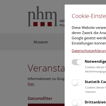
Cookie-Einste
Diese Website verwe
deren Zweck die Anal
Google gesetzt werde
Museum
Ausstellung
For
Einstellungen können
Datenschutzerklärun
Notwendige
Veranstaltungskal
Cookies dieser 
bestimmungsgem
Informationen zu Gruppen,- Kindergarten- und
Statistik C
hier
.
Cookies dieser 
messen.
Datumsfilter
Drittanbiet