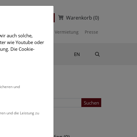
Warenkorb
(0)
ter
Ticketshop
kalender
Unterstützen
Vermietung
Presse
ir auch solche,
eter wie Youtube oder
ung. Die Cookie-
Suche
Shop & Literatur
EN
sicheren und
Suchen
ren und die Leistung zu
Standort
s (0)
NHM Wien (0)