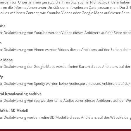
erden von Unternehmen gesetzt, die ihren Sitz auch in Nicht-EU-Ländern haben
führen die Informationen unter Umständen mit weiteren Daten zusammen. Durch 
Familien (0)
Kulinarik & Special
ookies wir Ihnen Content, wie Youtube-Videos oder Google Maps auf dieser Seite 
Jugendliche (0)
Mitmachen & Erleb
ube
Lehrpersonen (0)
Vorträge (0)
er Deaktivierung von Youtube werden Videos dieses Anbieters auf der Seite nicht
o
er Deaktivierung von Vimeo werden Videos dieses Anbieters auf der Seite nicht m
le Maps
er Deaktivierung der Google Maps werden keine Karten dieses Anbieters auf der 
fy
er Deaktivierung von Spotify werden keine Audiospuren dieses Anbieters auf der 
ral broadcasting archive
. Dienstags ist das NHM Wien in der Regel geschlossen. 
er Deaktivierung von cba werden keine Audiospuren dieses Anbieters auf der Web
hfab - 3D Modell
er Deaktivierung werden keine 3D Modelle dieses Anbieters auf der Website darg