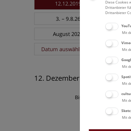
Diese Cookies w
12.12.2019
Drittanbieter 
Drittanbieter C
3. – 9.8.26
YouT
Mit d
August 2026
Vime
Datum auswählen
Mit d
Goog
Mit d
12. Dezember 2019
Spoti
Mit d
cultu
Bisher keine Ergebnisse
Mit d
Sketc
Mit d