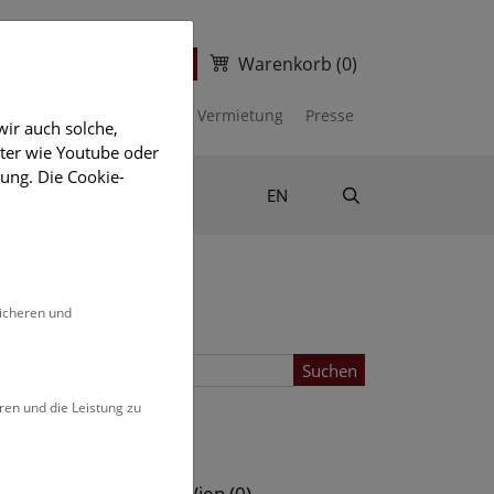
Warenkorb
(0)
ter
Ticketshop
kalender
Unterstützen
Vermietung
Presse
ir auch solche,
eter wie Youtube oder
ung. Die Cookie-
Suche
Shop & Literatur
EN
sicheren und
Suchen
ren und die Leistung zu
Standort
s (0)
NHM Wien (0)