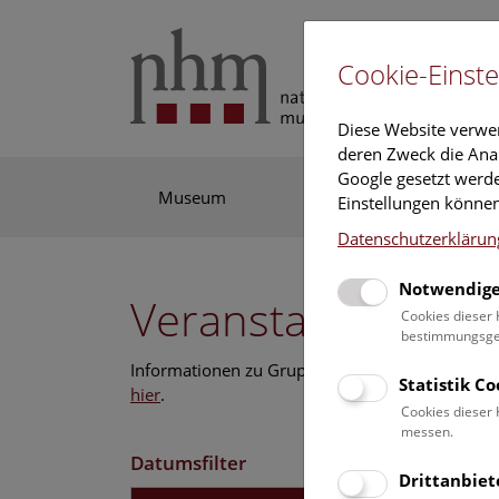
Cookie-Einste
Diese Website verwe
deren Zweck die Anal
Google gesetzt werde
Museum
Ausstellung
For
Einstellungen können
Datenschutzerklärun
Notwendige
Veranstaltungskal
Cookies dieser 
bestimmungsgem
Informationen zu Gruppen,- Kindergarten- und
Statistik C
hier
.
Cookies dieser 
messen.
Datumsfilter
Drittanbiet