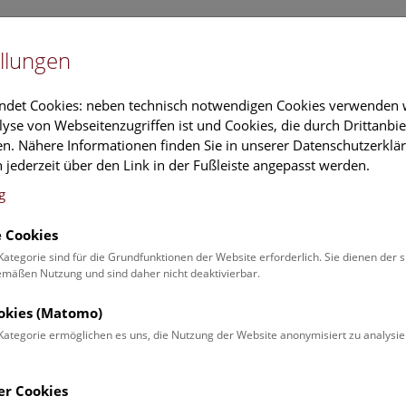
Newslet
llungen
Information
Veranstaltungs
ndet Cookies: neben technisch notwendigen Cookies verwenden w
yse von Webseitenzugriffen ist und Cookies, die durch Drittanbi
n. Nähere Informationen finden Sie in unserer Datenschutzerklär
schung
Führungen & Aktivitäten
Deck 50
 jederzeit über den Link in der Fußleiste angepasst werden.
g
 Cookies
ender
Kategorie sind für die Grundfunktionen der Website erforderlich. Sie dienen der 
äßen Nutzung und sind daher nicht deaktivierbar.
 Schulprogrammen finden Sie
ookies (Matomo)
Kategorie ermöglichen es uns, die Nutzung der Website anonymisiert zu analysie
Veranstaltung für
Angebot
er Cookies
Erwachsene (0)
Führungen & Show