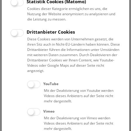
Datum auswählen
Statistik Cookies (Matomo)
Cookies dieser Kategorie ermöglichen es uns, die
Nutzung der Website anonymisiert zu analysieren und
Erweiterte Suche
die Leistung zu messen.
Filter zurücksetzen
Drittanbieter Cookies
Diese Cookies werden von Unternehmen gesetzt, die
24. Juli 2021
ihren Sitz auch in Nicht-EU-Ländern haben können. Diese
Drittanbieter führen die Informationen unter Umständen
mit weiteren Daten zusammen. Durch Deaktivieren der
Drittanbieter Cookies wir Ihnen Content, wie Youtube-
Bisher keine Ergebnisse. Dienstags ist das NHM Wien
Videos oder Google Maps auf dieser Seite nicht
in der Regel geschlossen. Ausnahmen finden sie
hier
.
angezeigt.
YouTube
Mit der Deaktivierung von Youtube werden
Videos dieses Anbieters auf der Seite nicht
mehr dargestellt.
Eine Nacht im Museum
Vimeo
Mit der Deaktivierung von Vimeo werden
Videos dieses Anbieters auf der Seite nicht
mehr dargestellt.