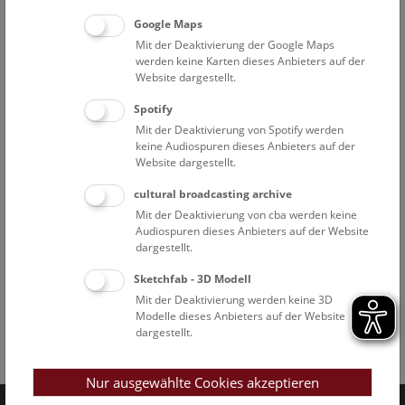
Google Maps
Mit der Deaktivierung der Google Maps
werden keine Karten dieses Anbieters auf der
Website dargestellt.
Spotify
Mit der Deaktivierung von Spotify werden
keine Audiospuren dieses Anbieters auf der
Website dargestellt.
cultural broadcasting archive
Mit der Deaktivierung von cba werden keine
Audiospuren dieses Anbieters auf der Website
dargestellt.
Sketchfab - 3D Modell
Mit der Deaktivierung werden keine 3D
Modelle dieses Anbieters auf der Website
dargestellt.
Facebook
Bluesky
Instagram
Youtube
LinkedIn
Google Art
Follow us on
Nur ausgewählte Cookies akzeptieren