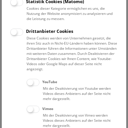
Datum auswählen
Statistik Cookies (Matomo)
Cookies dieser Kategorie ermöglichen es uns, die
Nutzung der Website anonymisiert zu analysieren und
Erweiterte Suche
die Leistung zu messen.
Filter zurücksetzen
Drittanbieter Cookies
Diese Cookies werden von Unternehmen gesetzt, die
22. September 2023
ihren Sitz auch in Nicht-EU-Ländern haben können. Diese
Drittanbieter führen die Informationen unter Umständen
mit weiteren Daten zusammen. Durch Deaktivieren der
Drittanbieter Cookies wir Ihnen Content, wie Youtube-
Bisher keine Ergebnisse. Dienstags ist das NHM Wien
Videos oder Google Maps auf dieser Seite nicht
in der Regel geschlossen. Ausnahmen finden sie
hier
.
angezeigt.
YouTube
Mit der Deaktivierung von Youtube werden
Videos dieses Anbieters auf der Seite nicht
mehr dargestellt.
Eine Nacht im Museum
Vimeo
Mit der Deaktivierung von Vimeo werden
Videos dieses Anbieters auf der Seite nicht
mehr dargestellt.