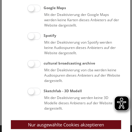
Google Maps
Mit der Deaktivierung der Google Maps
werden keine Karten dieses Anbieters auf der
Website dargestellt.
Spotify
Mit der Deaktivierung von Spotify werden
keine Audiospuren dieses Anbieters auf der
Website dargestellt.
cultural broadcasting archive
Mit der Deaktivierung von cba werden keine
Audiospuren dieses Anbieters auf der Website
dargestellt.
Sketchfab - 3D Modell
Mit der Deaktivierung werden keine 3D
Modelle dieses Anbieters auf der Website
dargestellt.
Facebook
Bluesky
Instagram
Youtube
LinkedIn
Google Art
Follow us on
Nur ausgewählte Cookies akzeptieren