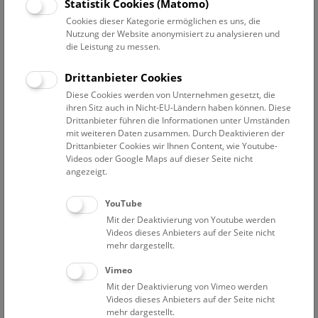
Datum auswählen
Statistik Cookies (Matomo)
Cookies dieser Kategorie ermöglichen es uns, die
Nutzung der Website anonymisiert zu analysieren und
Erweiterte Suche
die Leistung zu messen.
Filter zurücksetzen
Drittanbieter Cookies
Diese Cookies werden von Unternehmen gesetzt, die
14. Dezember 2019
ihren Sitz auch in Nicht-EU-Ländern haben können. Diese
Drittanbieter führen die Informationen unter Umständen
mit weiteren Daten zusammen. Durch Deaktivieren der
Drittanbieter Cookies wir Ihnen Content, wie Youtube-
Bisher keine Ergebnisse. Dienstags ist das NHM Wien
Videos oder Google Maps auf dieser Seite nicht
in der Regel geschlossen. Ausnahmen finden sie
hier
.
angezeigt.
YouTube
Mit der Deaktivierung von Youtube werden
Videos dieses Anbieters auf der Seite nicht
mehr dargestellt.
Eine Nacht im Museum
Vimeo
Mit der Deaktivierung von Vimeo werden
Videos dieses Anbieters auf der Seite nicht
mehr dargestellt.