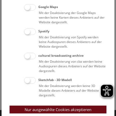
Google Maps
Mit der Deaktivierung der Google Maps
werden keine Karten dieses Anbieters auf der
Website dargestellt.
Spotify
Mit der Deaktivierung von Spotify werden
keine Audiospuren dieses Anbieters auf der
Website dargestellt.
cultural broadcasting archive
Mit der Deaktivierung von cba werden keine
Audiospuren dieses Anbieters auf der Website
dargestellt.
Sketchfab - 3D Modell
Mit der Deaktivierung werden keine 3D
Modelle dieses Anbieters auf der Website
dargestellt.
Facebook
Bluesky
Instagram
Youtube
LinkedIn
Google Art
Follow us on
Nur ausgewählte Cookies akzeptieren