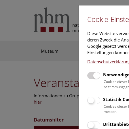
Cookie-Einste
Diese Website verwe
deren Zweck die Anal
Google gesetzt werde
Museum
Ausstellung
For
Einstellungen können
Datenschutzerklärun
Notwendige
Veranstaltungskal
Cookies dieser 
bestimmungsgem
Informationen zu Gruppen,- Kindergarten- und
Statistik C
hier
.
Cookies dieser 
messen.
Datumsfilter
Drittanbiet