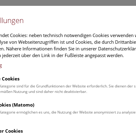
Newslet
llungen
Information
Veranstaltungs
ndet Cookies: neben technisch notwendigen Cookies verwenden w
yse von Webseitenzugriffen ist und Cookies, die durch Drittanbi
n. Nähere Informationen finden Sie in unserer Datenschutzerklär
schung
Führungen & Aktivitäten
Deck 50
 jederzeit über den Link in der Fußleiste angepasst werden.
g
 Cookies
ender
Kategorie sind für die Grundfunktionen der Website erforderlich. Sie dienen der 
äßen Nutzung und sind daher nicht deaktivierbar.
 Schulprogrammen finden Sie
ookies (Matomo)
Kategorie ermöglichen es uns, die Nutzung der Website anonymisiert zu analysie
Veranstaltung für
Angebot
er Cookies
Erwachsene (0)
Führungen & Show