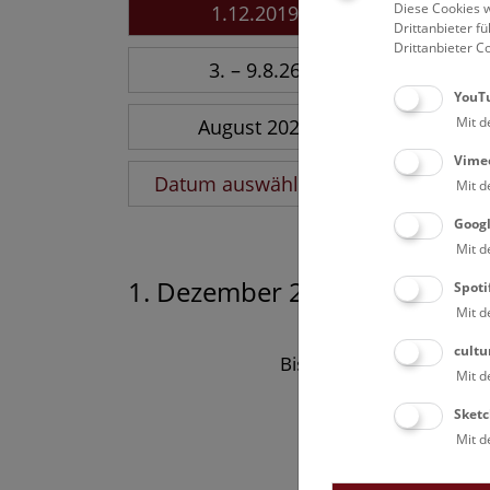
Diese Cookies w
1.12.2019
Drittanbieter 
Drittanbieter C
3. – 9.8.26
YouT
Mit d
August 2026
Vime
Datum auswählen
Mit d
Goog
Mit d
1. Dezember 2019
Spoti
Mit d
cultu
Bisher keine Ergebnisse
Mit d
Sketc
Mit d