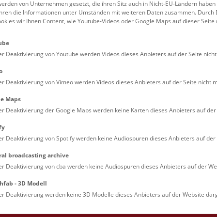
erden von Unternehmen gesetzt, die ihren Sitz auch in Nicht-EU-Ländern haben
führen die Informationen unter Umständen mit weiteren Daten zusammen. Durch 
Familien (0)
Kulinarik & Special
ookies wir Ihnen Content, wie Youtube-Videos oder Google Maps auf dieser Seite 
Jugendliche (0)
Mitmachen & Erleb
ube
Lehrpersonen (0)
Vorträge (0)
er Deaktivierung von Youtube werden Videos dieses Anbieters auf der Seite nicht
o
er Deaktivierung von Vimeo werden Videos dieses Anbieters auf der Seite nicht m
le Maps
er Deaktivierung der Google Maps werden keine Karten dieses Anbieters auf der 
fy
er Deaktivierung von Spotify werden keine Audiospuren dieses Anbieters auf der 
ral broadcasting archive
. Dienstags ist das NHM Wien in der Regel geschlossen. 
er Deaktivierung von cba werden keine Audiospuren dieses Anbieters auf der Web
hfab - 3D Modell
er Deaktivierung werden keine 3D Modelle dieses Anbieters auf der Website darg