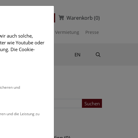
Warenkorb
(0)
ter
Ticketshop
kalender
Unterstützen
Vermietung
Presse
ir auch solche,
eter wie Youtube oder
ung. Die Cookie-
Suche
Shop & Literatur
EN
sicheren und
Suchen
ren und die Leistung zu
Standort
s (0)
NHM Wien (0)