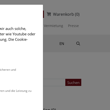
Warenkorb
(0)
ter
Ticketshop
kalender
Unterstützen
Vermietung
Presse
ir auch solche,
eter wie Youtube oder
ung. Die Cookie-
Suche
Shop & Literatur
EN
sicheren und
Suchen
ren und die Leistung zu
Standort
s (0)
NHM Wien (0)