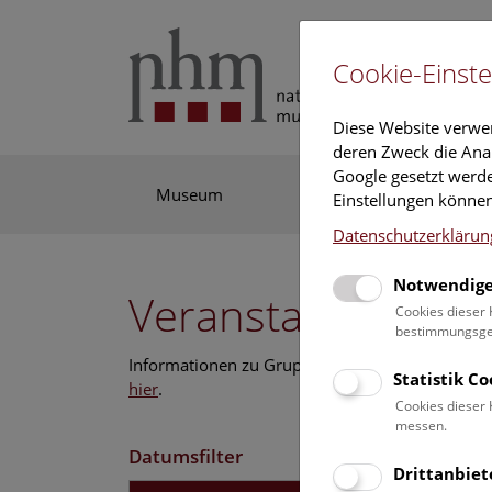
Cookie-Einste
Diese Website verwe
deren Zweck die Anal
Google gesetzt werde
Museum
Ausstellung
For
Einstellungen können
Datenschutzerklärun
Notwendige
Veranstaltungskal
Cookies dieser 
bestimmungsgem
Informationen zu Gruppen,- Kindergarten- und
Statistik C
hier
.
Cookies dieser 
messen.
Datumsfilter
Drittanbiet