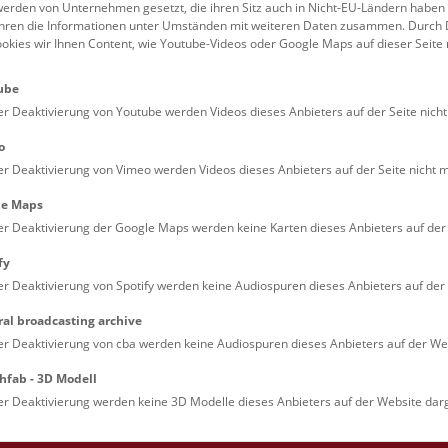
erden von Unternehmen gesetzt, die ihren Sitz auch in Nicht-EU-Ländern haben
führen die Informationen unter Umständen mit weiteren Daten zusammen. Durch 
Familien (0)
Kulinarik & Special
ookies wir Ihnen Content, wie Youtube-Videos oder Google Maps auf dieser Seite 
Jugendliche (0)
Mitmachen & Erleb
ube
Lehrpersonen (0)
Vorträge (0)
er Deaktivierung von Youtube werden Videos dieses Anbieters auf der Seite nicht
o
er Deaktivierung von Vimeo werden Videos dieses Anbieters auf der Seite nicht m
le Maps
er Deaktivierung der Google Maps werden keine Karten dieses Anbieters auf der 
fy
er Deaktivierung von Spotify werden keine Audiospuren dieses Anbieters auf der 
ral broadcasting archive
. Dienstags ist das NHM Wien in der Regel geschlossen. 
er Deaktivierung von cba werden keine Audiospuren dieses Anbieters auf der Web
hfab - 3D Modell
er Deaktivierung werden keine 3D Modelle dieses Anbieters auf der Website darg