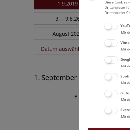
Diese Cookies w
1.9.2019
Drittanbieter 
Drittanbieter C
3. – 9.8.26
YouT
Mit d
August 2026
Vime
Datum auswählen
Mit d
Goog
Mit d
1. September 2019
Spoti
Mit d
cultu
Bisher keine Ergebnisse
Mit d
Sketc
Mit d