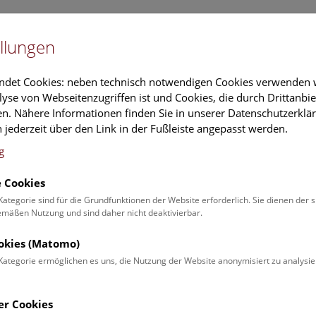
Newslet
llungen
Information
Veranstaltungs
ndet Cookies: neben technisch notwendigen Cookies verwenden w
yse von Webseitenzugriffen ist und Cookies, die durch Drittanbi
n. Nähere Informationen finden Sie in unserer Datenschutzerklär
schung
Führungen & Aktivitäten
Deck 50
 jederzeit über den Link in der Fußleiste angepasst werden.
g
 Cookies
ender
Kategorie sind für die Grundfunktionen der Website erforderlich. Sie dienen der 
äßen Nutzung und sind daher nicht deaktivierbar.
 Schulprogrammen finden Sie
ookies (Matomo)
Kategorie ermöglichen es uns, die Nutzung der Website anonymisiert zu analysie
Veranstaltung für
Angebot
er Cookies
Erwachsene (0)
Führungen & Show