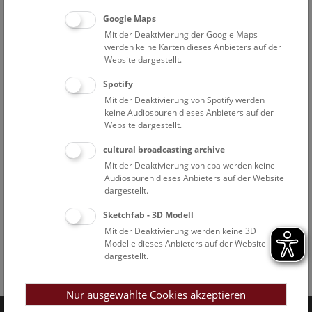
Google Maps
Mit der Deaktivierung der Google Maps
werden keine Karten dieses Anbieters auf der
Website dargestellt.
Spotify
Mit der Deaktivierung von Spotify werden
keine Audiospuren dieses Anbieters auf der
Website dargestellt.
cultural broadcasting archive
Mit der Deaktivierung von cba werden keine
Audiospuren dieses Anbieters auf der Website
dargestellt.
Sketchfab - 3D Modell
Mit der Deaktivierung werden keine 3D
Modelle dieses Anbieters auf der Website
dargestellt.
Facebook
Bluesky
Instagram
Youtube
LinkedIn
Google Art
Follow us on
Nur ausgewählte Cookies akzeptieren