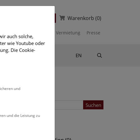
Warenkorb
(0)
ter
Ticketshop
kalender
Unterstützen
Vermietung
Presse
ir auch solche,
eter wie Youtube oder
ung. Die Cookie-
Suche
Shop & Literatur
EN
sicheren und
Suchen
ren und die Leistung zu
Standort
s (0)
NHM Wien (0)