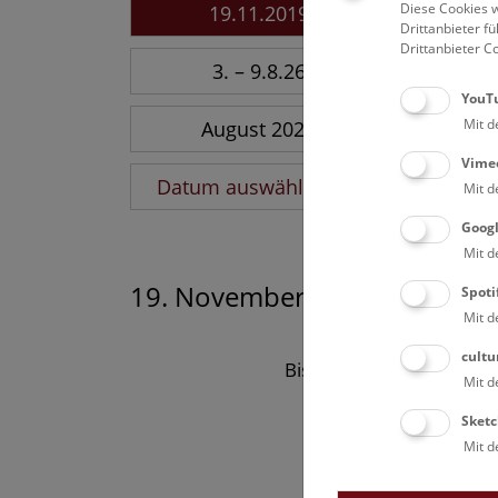
Diese Cookies w
19.11.2019
Drittanbieter 
Drittanbieter C
3. – 9.8.26
YouT
Mit d
August 2026
Vime
Datum auswählen
Mit d
Goog
Mit d
19. November 2019
Spoti
Mit d
cultu
Bisher keine Ergebnisse
Mit d
Sketc
Mit d