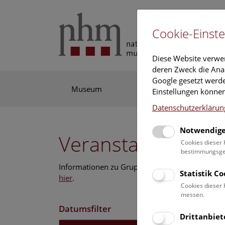
Cookie-Einste
Diese Website verwe
deren Zweck die Anal
Google gesetzt werde
Museum
Ausstellung
For
Einstellungen können
Datenschutzerklärun
Notwendige
Veranstaltungskal
Cookies dieser 
bestimmungsgem
Informationen zu Gruppen,- Kindergarten- und
Statistik C
hier
.
Cookies dieser 
messen.
Datumsfilter
Drittanbiet