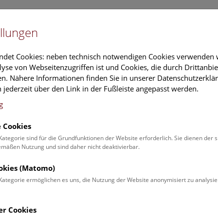
Newslet
llungen
Information
Veranstaltungs
ndet Cookies: neben technisch notwendigen Cookies verwenden w
yse von Webseitenzugriffen ist und Cookies, die durch Drittanbi
n. Nähere Informationen finden Sie in unserer Datenschutzerklär
schung
Führungen & Aktivitäten
Deck 50
 jederzeit über den Link in der Fußleiste angepasst werden.
g
 Cookies
ender
Kategorie sind für die Grundfunktionen der Website erforderlich. Sie dienen der 
äßen Nutzung und sind daher nicht deaktivierbar.
 Schulprogrammen finden Sie
ookies (Matomo)
Kategorie ermöglichen es uns, die Nutzung der Website anonymisiert zu analysie
Veranstaltung für
Angebot
er Cookies
Erwachsene (0)
Führungen & Show