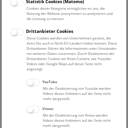
Datum auswählen
Statistik Cookies (Matomo)
Cookies dieser Kategorie ermöglichen es uns, die
Nutzung der Website anonymisiert zu analysieren und
Erweiterte Suche
die Leistung zu messen.
Filter zurücksetzen
Drittanbieter Cookies
Diese Cookies werden von Unternehmen gesetzt, die
6. Dezember 2022
ihren Sitz auch in Nicht-EU-Ländern haben können. Diese
Drittanbieter führen die Informationen unter Umständen
mit weiteren Daten zusammen. Durch Deaktivieren der
Drittanbieter Cookies wir Ihnen Content, wie Youtube-
Bisher keine Ergebnisse. Dienstags ist das NHM Wien
Videos oder Google Maps auf dieser Seite nicht
in der Regel geschlossen. Ausnahmen finden sie
hier
.
angezeigt.
YouTube
Mit der Deaktivierung von Youtube werden
Videos dieses Anbieters auf der Seite nicht
mehr dargestellt.
Eine Nacht im Museum
Vimeo
Mit der Deaktivierung von Vimeo werden
Videos dieses Anbieters auf der Seite nicht
mehr dargestellt.