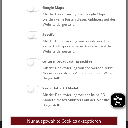
Google Maps
Mit der Deaktivierung der Google Maps
werden keine Karten dieses Anbieters auf der
Website dargestellt.
Spotify
Mit der Deaktivierung von Spotify werden
keine Audiospuren dieses Anbieters auf der
Website dargestellt.
cultural broadcasting archive
Mit der Deaktivierung von cba werden keine
Audiospuren dieses Anbieters auf der Website
dargestellt.
Sketchfab - 3D Modell
Mit der Deaktivierung werden keine 3D
Modelle dieses Anbieters auf der Website
dargestellt.
Facebook
Bluesky
Instagram
Youtube
LinkedIn
Google Art
Follow us on
Nur ausgewählte Cookies akzeptieren