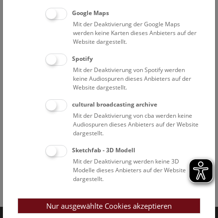
Google Maps
Mit der Deaktivierung der Google Maps
werden keine Karten dieses Anbieters auf der
Website dargestellt.
Spotify
Mit der Deaktivierung von Spotify werden
keine Audiospuren dieses Anbieters auf der
Website dargestellt.
cultural broadcasting archive
Mit der Deaktivierung von cba werden keine
Audiospuren dieses Anbieters auf der Website
dargestellt.
Sketchfab - 3D Modell
Mit der Deaktivierung werden keine 3D
Modelle dieses Anbieters auf der Website
dargestellt.
Facebook
Bluesky
Instagram
Youtube
LinkedIn
Google Art
Follow us on
Nur ausgewählte Cookies akzeptieren