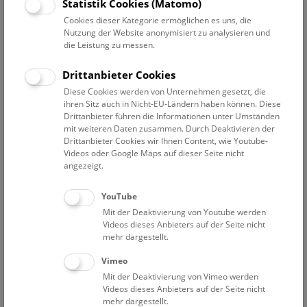
Datum auswählen
Statistik Cookies (Matomo)
Cookies dieser Kategorie ermöglichen es uns, die
Nutzung der Website anonymisiert zu analysieren und
Erweiterte Suche
die Leistung zu messen.
Filter zurücksetzen
Drittanbieter Cookies
Diese Cookies werden von Unternehmen gesetzt, die
10. Dezember 2023
ihren Sitz auch in Nicht-EU-Ländern haben können. Diese
Drittanbieter führen die Informationen unter Umständen
mit weiteren Daten zusammen. Durch Deaktivieren der
Drittanbieter Cookies wir Ihnen Content, wie Youtube-
Bisher keine Ergebnisse. Dienstags ist das NHM Wien
Videos oder Google Maps auf dieser Seite nicht
in der Regel geschlossen. Ausnahmen finden sie
hier
.
angezeigt.
YouTube
Mit der Deaktivierung von Youtube werden
Videos dieses Anbieters auf der Seite nicht
mehr dargestellt.
Eine Nacht im Museum
Vimeo
Mit der Deaktivierung von Vimeo werden
Videos dieses Anbieters auf der Seite nicht
mehr dargestellt.