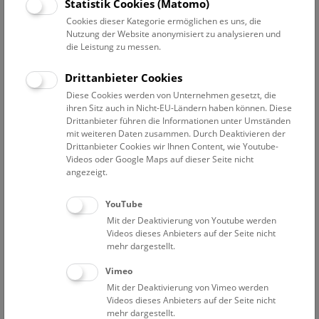
Datum auswählen
Statistik Cookies (Matomo)
Cookies dieser Kategorie ermöglichen es uns, die
Nutzung der Website anonymisiert zu analysieren und
Erweiterte Suche
die Leistung zu messen.
Filter zurücksetzen
Drittanbieter Cookies
Diese Cookies werden von Unternehmen gesetzt, die
1. Januar 2022
ihren Sitz auch in Nicht-EU-Ländern haben können. Diese
Drittanbieter führen die Informationen unter Umständen
mit weiteren Daten zusammen. Durch Deaktivieren der
Drittanbieter Cookies wir Ihnen Content, wie Youtube-
Bisher keine Ergebnisse. Dienstags ist das NHM Wien
Videos oder Google Maps auf dieser Seite nicht
in der Regel geschlossen. Ausnahmen finden sie
hier
.
angezeigt.
YouTube
Mit der Deaktivierung von Youtube werden
Videos dieses Anbieters auf der Seite nicht
mehr dargestellt.
Eine Nacht im Museum
Vimeo
Mit der Deaktivierung von Vimeo werden
Videos dieses Anbieters auf der Seite nicht
mehr dargestellt.