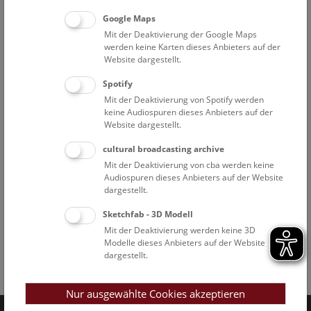
Google Maps
Mit der Deaktivierung der Google Maps
werden keine Karten dieses Anbieters auf der
Website dargestellt.
Spotify
Mit der Deaktivierung von Spotify werden
keine Audiospuren dieses Anbieters auf der
Website dargestellt.
cultural broadcasting archive
Mit der Deaktivierung von cba werden keine
Audiospuren dieses Anbieters auf der Website
dargestellt.
Sketchfab - 3D Modell
Mit der Deaktivierung werden keine 3D
Modelle dieses Anbieters auf der Website
dargestellt.
Facebook
Bluesky
Instagram
Youtube
LinkedIn
Google Art
Follow us on
Nur ausgewählte Cookies akzeptieren