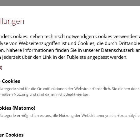
Newslet
llungen
Information
Veranstaltungs
ndet Cookies: neben technisch notwendigen Cookies verwenden w
yse von Webseitenzugriffen ist und Cookies, die durch Drittanbi
n. Nähere Informationen finden Sie in unserer Datenschutzerklär
schung
Führungen & Aktivitäten
Deck 50
 jederzeit über den Link in der Fußleiste angepasst werden.
g
 Cookies
ender
Kategorie sind für die Grundfunktionen der Website erforderlich. Sie dienen der 
äßen Nutzung und sind daher nicht deaktivierbar.
 Schulprogrammen finden Sie
ookies (Matomo)
Kategorie ermöglichen es uns, die Nutzung der Website anonymisiert zu analysie
Veranstaltung für
Angebot
er Cookies
Erwachsene (0)
Führungen & Show