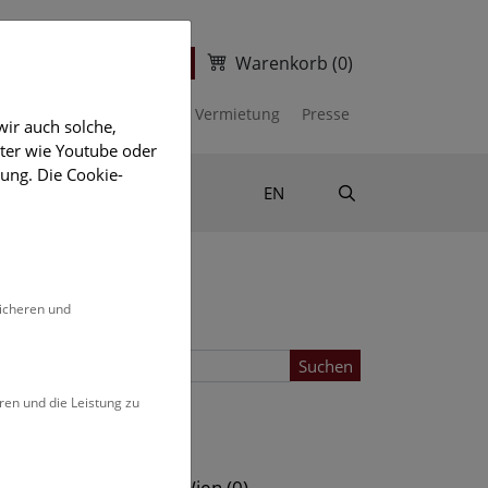
Warenkorb
(0)
ter
Ticketshop
kalender
Unterstützen
Vermietung
Presse
ir auch solche,
eter wie Youtube oder
ung. Die Cookie-
Suche
Shop & Literatur
EN
sicheren und
Suchen
ren und die Leistung zu
Standort
s (0)
NHM Wien (0)