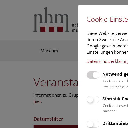
Cookie-Einste
Diese Website verwe
deren Zweck die Anal
Google gesetzt werde
Museum
Ausstellung
For
Einstellungen können
Datenschutzerklärun
Notwendige
Veranstaltungskal
Cookies dieser 
bestimmungsgem
Informationen zu Gruppen,- Kindergarten- und
Statistik C
hier
.
Cookies dieser 
messen.
Datumsfilter
Drittanbiet