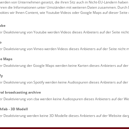
erden von Unternehmen gesetzt, die ihren Sitz auch in Nicht-EU-Ländern haben
führen die Informationen unter Umständen mit weiteren Daten zusammen. Durch 
Familien (0)
Kulinarik & Special
ookies wir Ihnen Content, wie Youtube-Videos oder Google Maps auf dieser Seite 
Jugendliche (0)
Mitmachen & Erleb
ube
Lehrpersonen (0)
Vorträge (0)
er Deaktivierung von Youtube werden Videos dieses Anbieters auf der Seite nicht
o
er Deaktivierung von Vimeo werden Videos dieses Anbieters auf der Seite nicht m
le Maps
er Deaktivierung der Google Maps werden keine Karten dieses Anbieters auf der 
fy
er Deaktivierung von Spotify werden keine Audiospuren dieses Anbieters auf der 
ral broadcasting archive
. Dienstags ist das NHM Wien in der Regel geschlossen. 
er Deaktivierung von cba werden keine Audiospuren dieses Anbieters auf der Web
hfab - 3D Modell
er Deaktivierung werden keine 3D Modelle dieses Anbieters auf der Website darg