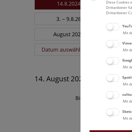
Diese Cookies w
14.8.2024
Drittanbieter 
Drittanbieter C
3. – 9.8.26
YouT
Mit d
August 2026
Vime
Datum auswählen
Mit d
Goog
Mit d
14. August 2024
Spoti
Mit d
cultu
Bisher keine Ergebnisse
Mit d
Sketc
Mit d