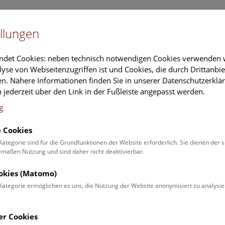
Newslet
llungen
Information
Veranstaltungs
ndet Cookies: neben technisch notwendigen Cookies verwenden w
yse von Webseitenzugriffen ist und Cookies, die durch Drittanbi
n. Nähere Informationen finden Sie in unserer Datenschutzerklär
schung
Führungen & Aktivitäten
Deck 50
 jederzeit über den Link in der Fußleiste angepasst werden.
g
 Cookies
ender
Kategorie sind für die Grundfunktionen der Website erforderlich. Sie dienen der 
äßen Nutzung und sind daher nicht deaktivierbar.
 Schulprogrammen finden Sie
ookies (Matomo)
Kategorie ermöglichen es uns, die Nutzung der Website anonymisiert zu analysie
Veranstaltung für
Angebot
er Cookies
Erwachsene (0)
Führungen & Show