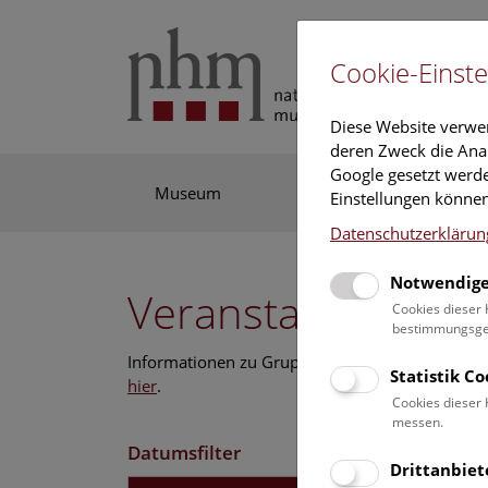
Cookie-Einste
Diese Website verwe
deren Zweck die Anal
Google gesetzt werde
Museum
Ausstellung
For
Einstellungen können
Datenschutzerklärun
Notwendige
Veranstaltungskal
Cookies dieser 
bestimmungsgem
Informationen zu Gruppen,- Kindergarten- und
Statistik C
hier
.
Cookies dieser 
messen.
Datumsfilter
Drittanbiet