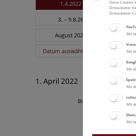
Diese Cookies w
1.4.2022
Drittanbieter 
Drittanbieter C
3. – 9.8.26
YouT
Mit d
August 2026
Vime
Datum auswählen
Mit d
Goog
Mit d
1. April 2022
Spoti
Mit d
cultu
Bisher keine Ergebnisse
Mit d
Sketc
Mit d