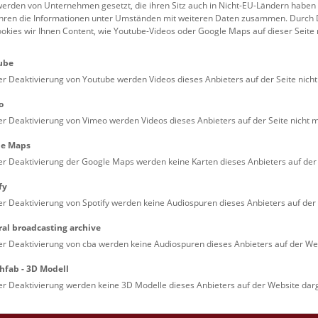
erden von Unternehmen gesetzt, die ihren Sitz auch in Nicht-EU-Ländern haben
führen die Informationen unter Umständen mit weiteren Daten zusammen. Durch 
Familien (0)
Kulinarik & Special
ookies wir Ihnen Content, wie Youtube-Videos oder Google Maps auf dieser Seite 
Jugendliche (0)
Mitmachen & Erleb
ube
Lehrpersonen (0)
Vorträge (0)
er Deaktivierung von Youtube werden Videos dieses Anbieters auf der Seite nicht
o
er Deaktivierung von Vimeo werden Videos dieses Anbieters auf der Seite nicht m
le Maps
er Deaktivierung der Google Maps werden keine Karten dieses Anbieters auf der 
fy
er Deaktivierung von Spotify werden keine Audiospuren dieses Anbieters auf der 
ral broadcasting archive
. Dienstags ist das NHM Wien in der Regel geschlossen. 
er Deaktivierung von cba werden keine Audiospuren dieses Anbieters auf der Web
hfab - 3D Modell
er Deaktivierung werden keine 3D Modelle dieses Anbieters auf der Website darg