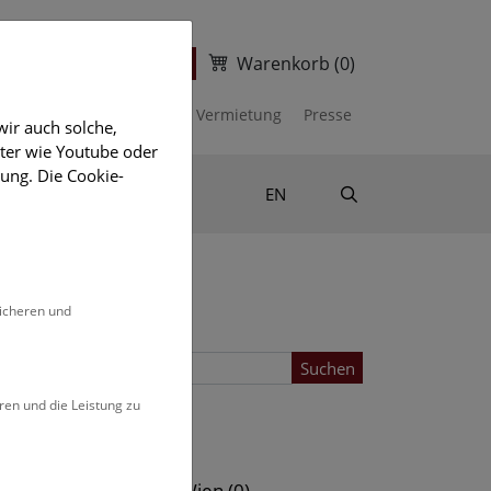
Warenkorb
(0)
ter
Ticketshop
kalender
Unterstützen
Vermietung
Presse
ir auch solche,
eter wie Youtube oder
ung. Die Cookie-
Suche
Shop & Literatur
EN
sicheren und
Suchen
ren und die Leistung zu
Standort
s (0)
NHM Wien (0)