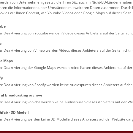
erden von Unternehmen gesetzt, die ihren Sitz auch in Nicht-EU-Ländern haben
führen die Informationen unter Umständen mit weiteren Daten zusammen. Durch 
Familien (0)
Kulinarik & Special
ookies wir Ihnen Content, wie Youtube-Videos oder Google Maps auf dieser Seite 
Jugendliche (0)
Mitmachen & Erleb
ube
Lehrpersonen (0)
Vorträge (0)
er Deaktivierung von Youtube werden Videos dieses Anbieters auf der Seite nicht
o
er Deaktivierung von Vimeo werden Videos dieses Anbieters auf der Seite nicht m
le Maps
er Deaktivierung der Google Maps werden keine Karten dieses Anbieters auf der 
fy
er Deaktivierung von Spotify werden keine Audiospuren dieses Anbieters auf der 
ral broadcasting archive
. Dienstags ist das NHM Wien in der Regel geschlossen. 
er Deaktivierung von cba werden keine Audiospuren dieses Anbieters auf der Web
hfab - 3D Modell
er Deaktivierung werden keine 3D Modelle dieses Anbieters auf der Website darg