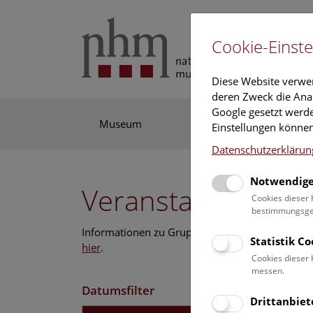
Cookie-Einste
Diese Website verwe
deren Zweck die Anal
Google gesetzt werde
Museum
Ausstellung
For
Einstellungen können
Datenschutzerklärun
Notwendige
Veranstaltungskal
Cookies dieser 
bestimmungsgem
Informationen zu Gruppen,- Kindergarten- und
Statistik C
hier
.
Cookies dieser 
messen.
Datumsfilter
Drittanbiet