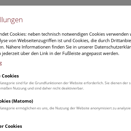
Newslet
llungen
Information
Veranstaltungs
ndet Cookies: neben technisch notwendigen Cookies verwenden w
yse von Webseitenzugriffen ist und Cookies, die durch Drittanbi
n. Nähere Informationen finden Sie in unserer Datenschutzerklär
schung
Führungen & Aktivitäten
Deck 50
 jederzeit über den Link in der Fußleiste angepasst werden.
g
 Cookies
ender
Kategorie sind für die Grundfunktionen der Website erforderlich. Sie dienen der 
äßen Nutzung und sind daher nicht deaktivierbar.
 Schulprogrammen finden Sie
ookies (Matomo)
Kategorie ermöglichen es uns, die Nutzung der Website anonymisiert zu analysie
Veranstaltung für
Angebot
er Cookies
Erwachsene (0)
Führungen & Show