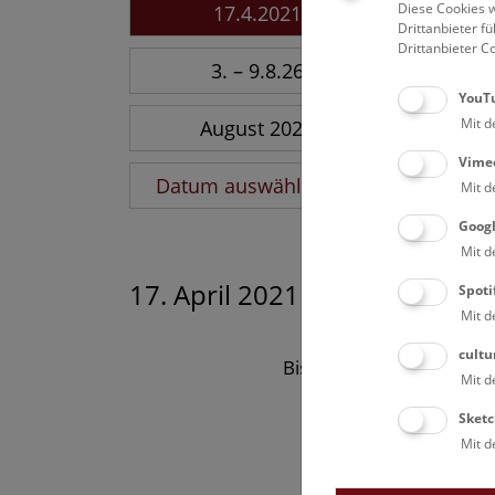
Diese Cookies w
17.4.2021
Drittanbieter 
Drittanbieter C
3. – 9.8.26
YouT
Mit d
August 2026
Vime
Datum auswählen
Mit d
Goog
Mit d
17. April 2021
Spoti
Mit d
cultu
Bisher keine Ergebnisse
Mit d
Sketc
Mit d