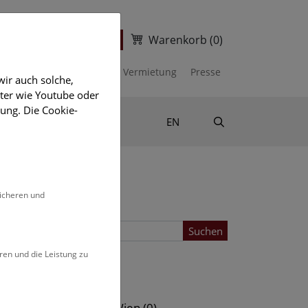
Warenkorb
(0)
ter
Ticketshop
kalender
Unterstützen
Vermietung
Presse
ir auch solche,
eter wie Youtube oder
ung. Die Cookie-
Suche
Shop & Literatur
EN
sicheren und
Suchen
ren und die Leistung zu
Standort
s (0)
NHM Wien (0)