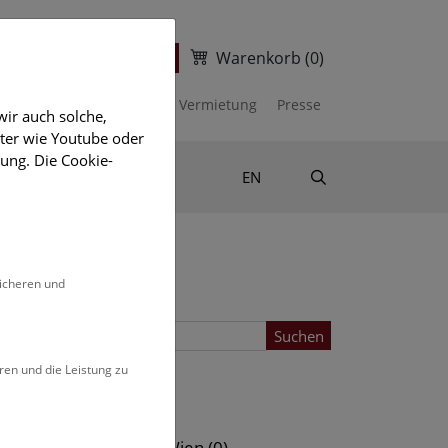
Warenkorb
(0)
ter
Ticketshop
kalender
Unterstützen
Vermietung
Presse
ir auch solche,
eter wie Youtube oder
ung. Die Cookie-
Suche
Shop & Literatur
EN
sicheren und
Suchen
ren und die Leistung zu
Standort
s (0)
NHM Wien (0)