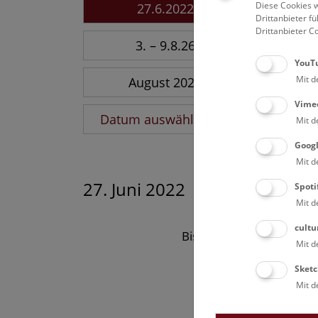
Diese Cookies w
27.6.2022
Drittanbieter 
Drittanbieter C
3. – 9.8.26
YouT
Mit d
August 2026
Vime
Datum auswählen
Mit d
Goog
Mit d
27. Juni 2022
Spoti
Mit d
cultu
Bisher keine Ergebnisse
Mit d
Sketc
Mit d