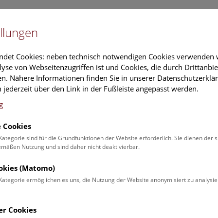
Newslet
llungen
Information
Veranstaltungs
ndet Cookies: neben technisch notwendigen Cookies verwenden w
yse von Webseitenzugriffen ist und Cookies, die durch Drittanbi
n. Nähere Informationen finden Sie in unserer Datenschutzerklär
schung
Führungen & Aktivitäten
Deck 50
 jederzeit über den Link in der Fußleiste angepasst werden.
g
 Cookies
ender
Kategorie sind für die Grundfunktionen der Website erforderlich. Sie dienen der 
äßen Nutzung und sind daher nicht deaktivierbar.
 Schulprogrammen finden Sie
ookies (Matomo)
Kategorie ermöglichen es uns, die Nutzung der Website anonymisiert zu analysie
Veranstaltung für
Angebot
er Cookies
Erwachsene (0)
Führungen & Show