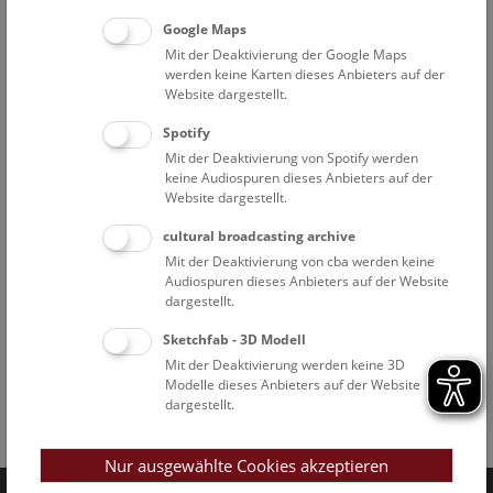
Google Maps
Mit der Deaktivierung der Google Maps
werden keine Karten dieses Anbieters auf der
Website dargestellt.
Spotify
Mit der Deaktivierung von Spotify werden
keine Audiospuren dieses Anbieters auf der
Website dargestellt.
cultural broadcasting archive
Mit der Deaktivierung von cba werden keine
Audiospuren dieses Anbieters auf der Website
dargestellt.
Sketchfab - 3D Modell
Mit der Deaktivierung werden keine 3D
Modelle dieses Anbieters auf der Website
dargestellt.
Facebook
Bluesky
Instagram
Youtube
LinkedIn
Google Art
Follow us on
Nur ausgewählte Cookies akzeptieren