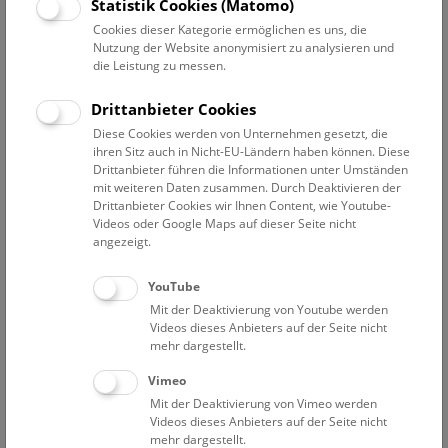
Datum auswählen
Statistik Cookies (Matomo)
Cookies dieser Kategorie ermöglichen es uns, die
Nutzung der Website anonymisiert zu analysieren und
Erweiterte Suche
die Leistung zu messen.
Filter zurücksetzen
Drittanbieter Cookies
Diese Cookies werden von Unternehmen gesetzt, die
28. Mai 2024
ihren Sitz auch in Nicht-EU-Ländern haben können. Diese
Drittanbieter führen die Informationen unter Umständen
mit weiteren Daten zusammen. Durch Deaktivieren der
Drittanbieter Cookies wir Ihnen Content, wie Youtube-
Bisher keine Ergebnisse. Dienstags ist das NHM Wien
Videos oder Google Maps auf dieser Seite nicht
in der Regel geschlossen. Ausnahmen finden sie
hier
.
angezeigt.
YouTube
Mit der Deaktivierung von Youtube werden
Videos dieses Anbieters auf der Seite nicht
mehr dargestellt.
Eine Nacht im Museum
Vimeo
Mit der Deaktivierung von Vimeo werden
Videos dieses Anbieters auf der Seite nicht
mehr dargestellt.